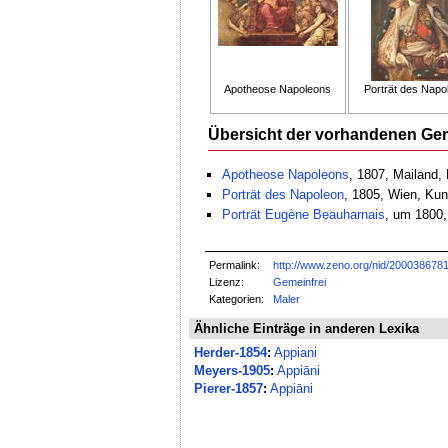
Apotheose Napoleons
Porträt des Napo
Übersicht der vorhandenen Ge
Apotheose Napoleons
, 1807, Mailand,
Porträt des Napoleon
, 1805, Wien, Ku
Porträt Eugène Beauharnais
, um 1800,
Permalink:
http://www.zeno.org/nid/200038678
Lizenz:
Gemeinfrei
Kategorien:
Maler
Ähnliche Einträge in anderen Lexika
Herder-1854
:
Appiani
Meyers-1905
:
Appiāni
Pierer-1857
:
Appiāni