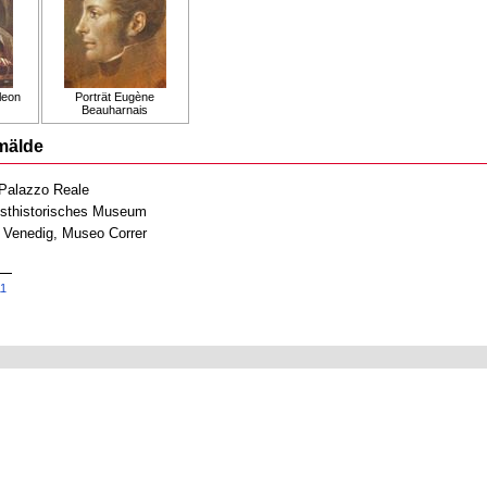
leon
Porträt Eugène
Beauharnais
mälde
 Palazzo Reale
nsthistorisches Museum
 Venedig, Museo Correr
11