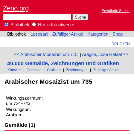
Zeno.org
Erweiterte Suche
Bibliothek
Nur in Kunstwerke
Bibliothek
Lesesaal
Zufälliger Artikel
Kategorien
Shop
DRUCKEN
<< Arabischer Mosaizist um 715
|
Aragón, José Rafael >>
40.000 Gemälde, Zeichnungen und Grafiken
Künstler
|
Gemälde
|
Grafiken
|
Zeichnungen
|
Zufälliger Artikel
Arabischer Mosaizist um 735
Wirkungszeitraum:
um 724–743
Wirkungsort:
Arabien
Gemälde (1)