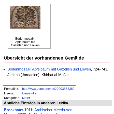
Bodenmosaik:
Apfelbaum mit
Gazellen und Löwen
Übersicht der vorhandenen Gemälde
Bodenmosaik: Apfelbaum mit Gazellen und Löwen
, 724–743,
Jericho (Jordanien), Khirbat al-Mafjar
Permalink:
http://www.zeno.org/nid/20003868389
Lizenz:
Gemeinfrei
Kategorien:
Maler
Ähnliche Einträge in anderen Lexika
Brockhaus-1911
:
Arabischer Meerbusen