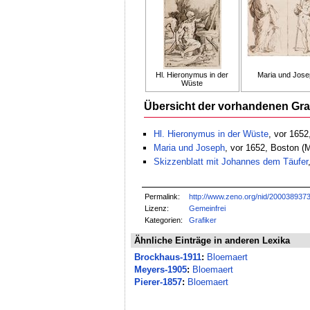
Hl. Hieronymus in der
Maria und Jos
Wüste
Übersicht der vorhandenen Gra
Hl. Hieronymus in der Wüste
, vor 165
Maria und Joseph
, vor 1652, Boston 
Skizzenblatt mit Johannes dem Täufer
Permalink:
http://www.zeno.org/nid/200038937
Lizenz:
Gemeinfrei
Kategorien:
Grafiker
Ähnliche Einträge in anderen Lexika
Brockhaus-1911
:
Bloemaert
Meyers-1905
:
Bloemaert
Pierer-1857
:
Bloemaert