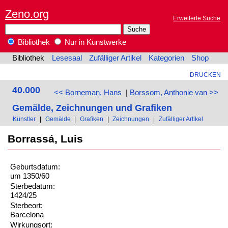
Zeno.org
Erweiterte Suche
Bibliothek
Nur in Kunstwerke
Bibliothek
Lesesaal
Zufälliger Artikel
Kategorien
Shop
DRUCKEN
40.000
<< Borneman, Hans
|
Borssom, Anthonie van >>
Gemälde, Zeichnungen und Grafiken
Künstler
|
Gemälde
|
Grafiken
|
Zeichnungen
|
Zufälliger Artikel
Borrassá, Luis
Geburtsdatum:
um 1350/60
Sterbedatum:
1424/25
Sterbeort:
Barcelona
Wirkungsort: