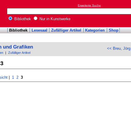
Erweiterte Suche
Bibliothek
Nur in Kunstwerke
Bibliothek
Lesesaal
Zufälliger Artikel
Kategorien
Shop
n und Grafiken
<< Breu, Jörg
en
|
Zufälliger Artikel
03
sicht
|
1
2
3