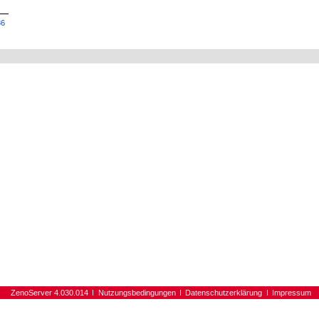
86
ZenoServer 4.030.014
Nutzungsbedingungen
Datenschutzerklärung
Impressum