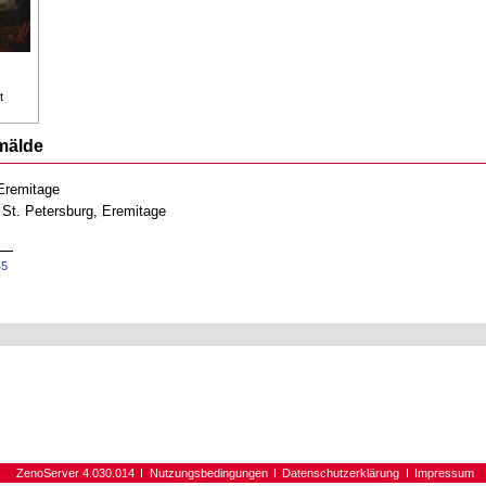
t
mälde
 Eremitage
 St. Petersburg, Eremitage
45
ZenoServer 4.030.014
Nutzungsbedingungen
Datenschutzerklärung
Impressum