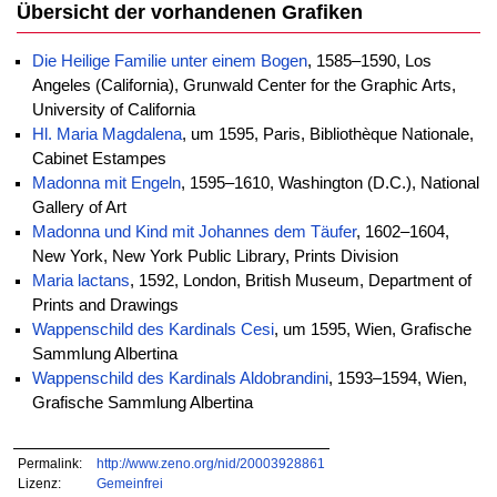
Übersicht der vorhandenen Grafiken
Die Heilige Familie unter einem Bogen
, 1585–1590, Los
Angeles (California), Grunwald Center for the Graphic Arts,
University of California
Hl. Maria Magdalena
, um 1595, Paris, Bibliothèque Nationale,
Cabinet Estampes
Madonna mit Engeln
, 1595–1610, Washington (D.C.), National
Gallery of Art
Madonna und Kind mit Johannes dem Täufer
, 1602–1604,
New York, New York Public Library, Prints Division
Maria lactans
, 1592, London, British Museum, Department of
Prints and Drawings
Wappenschild des Kardinals Cesi
, um 1595, Wien, Grafische
Sammlung Albertina
Wappenschild des Kardinals Aldobrandini
, 1593–1594, Wien,
Grafische Sammlung Albertina
Permalink:
http://www.zeno.org/nid/20003928861
Lizenz:
Gemeinfrei