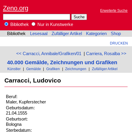
Zeno.org
Erweiterte Suche
Bibliothek
Nur in Kunstwerke
Bibliothek
Lesesaal
Zufälliger Artikel
Kategorien
Shop
DRUCKEN
<< Carracci, Annibale/Grafiken/01
|
Carriera, Rosalba >>
40.000 Gemälde, Zeichnungen und Grafiken
Künstler
|
Gemälde
|
Grafiken
|
Zeichnungen
|
Zufälliger Artikel
Carracci, Ludovico
Beruf:
Maler, Kupferstecher
Geburtsdatum:
21.04.1555
Geburtsort:
Bologna
Sterbedatum: