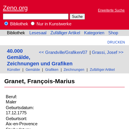
Zeno.org
Erweiterte Suche
Bibliothek
Nur in Kunstwerke
Bibliothek
Lesesaal
Zufälliger Artikel
Kategorien
Shop
DRUCKEN
40.000
<< Grandville/Grafiken/07
|
Grassi, Josef >>
Gemälde,
Zeichnungen und Grafiken
Künstler
|
Gemälde
|
Grafiken
|
Zeichnungen
|
Zufälliger Artikel
Granet, François-Marius
Beruf:
Maler
Geburtsdatum:
17.12.1775
Geburtsort:
Aix-en-Provence