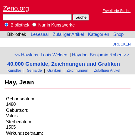
Zeno.org
Erweiterte Suche
Bibliothek
Nur in Kunstwerke
Bibliothek
Lesesaal
Zufälliger Artikel
Kategorien
Shop
DRUCKEN
<< Hawkins, Louis Welden
|
Haydon, Benjamin Robert >>
40.000 Gemälde, Zeichnungen und Grafiken
Künstler
|
Gemälde
|
Grafiken
|
Zeichnungen
|
Zufälliger Artikel
Hay, Jean
Geburtsdatum:
1480
Geburtsort:
Valois
Sterbedatum:
1505
Wirkungszeitraum: