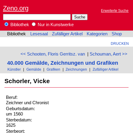
Zeno.org
Erweiterte Suche
Bibliothek
Nur in Kunstwerke
Bibliothek
Lesesaal
Zufälliger Artikel
Kategorien
Shop
DRUCKEN
<< Schooten, Floris Gerritsz. van
|
Schouman, Aert >>
40.000 Gemälde, Zeichnungen und Grafiken
Künstler
|
Gemälde
|
Grafiken
|
Zeichnungen
|
Zufälliger Artikel
Schorler, Vicke
Beruf:
Zeichner und Chronist
Geburtsdatum:
um 1560
Sterbedatum:
1625
Sterbeort: