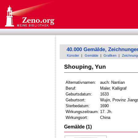
40.000 Gemälde, Zeichnunge
Künstler
|
Gemälde
|
Grafiken
|
Zeichnung
Shouping, Yun
Alternativnamen:
auch: Nantian
Beruf:
Maler, Kalligraf
Geburtsdatum:
1633
Geburtsort:
Wujin, Provinz Jiang
Sterbedatum:
1690
Wirkungszeitraum:
17. Jh.
Wirkungsort:
China
Gemälde (1)