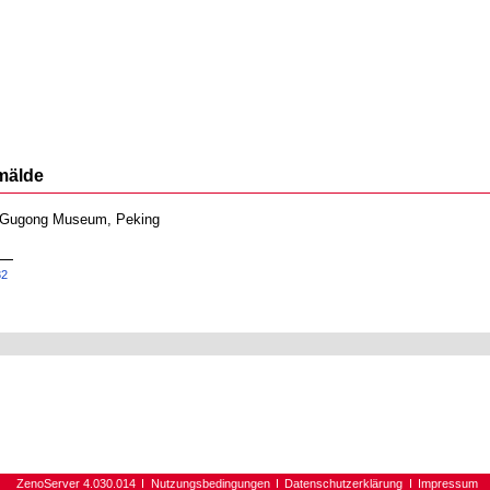
mälde
, Gugong Museum, Peking
32
ZenoServer 4.030.014
Nutzungsbedingungen
Datenschutzerklärung
Impressum