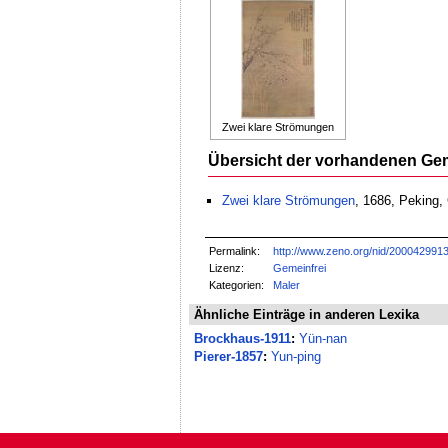
Zwei klare Strömungen
Übersicht der vorhandenen Ge
Zwei klare Strömungen
, 1686, Peking
Permalink:
http://www.zeno.org/nid/200042991
Lizenz:
Gemeinfrei
Kategorien:
Maler
Ähnliche Einträge in anderen Lexika
Brockhaus-1911
:
Yün-nan
Pierer-1857
:
Yun-ping