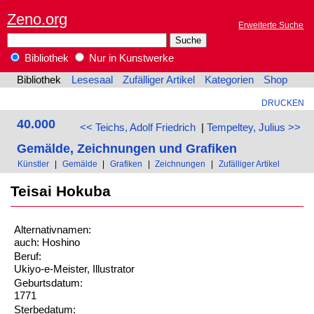
Zeno.org
Erweiterte Suche
Bibliothek
Nur in Kunstwerke
Bibliothek
Lesesaal
Zufälliger Artikel
Kategorien
Shop
DRUCKEN
40.000
<< Teichs, Adolf Friedrich
|
Tempeltey, Julius >>
Gemälde, Zeichnungen und Grafiken
Künstler
|
Gemälde
|
Grafiken
|
Zeichnungen
|
Zufälliger Artikel
Teisai Hokuba
Alternativnamen:
auch: Hoshino
Beruf:
Ukiyo-e-Meister, Illustrator
Geburtsdatum:
1771
Sterbedatum: