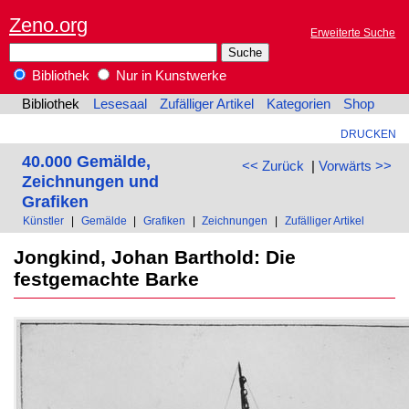
Zeno.org
Erweiterte Suche
Bibliothek
Nur in Kunstwerke
Bibliothek
Lesesaal
Zufälliger Artikel
Kategorien
Shop
DRUCKEN
40.000 Gemälde,
<< Zurück
|
Vorwärts >>
Zeichnungen und
Grafiken
Künstler
|
Gemälde
|
Grafiken
|
Zeichnungen
|
Zufälliger Artikel
Jongkind, Johan Barthold: Die
festgemachte Barke