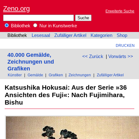
Zeno.org
Erweiterte Suche
Bibliothek
Nur in Kunstwerke
Bibliothek
Lesesaal
Zufälliger Artikel
Kategorien
Shop
DRUCKEN
40.000 Gemälde,
<< Zurück
|
Vorwärts >>
Zeichnungen und
Grafiken
Künstler
|
Gemälde
|
Grafiken
|
Zeichnungen
|
Zufälliger Artikel
Katsushika Hokusai: Aus der Serie »36
Ansichten des Fuji«: Nach Fujimihara,
Bishu