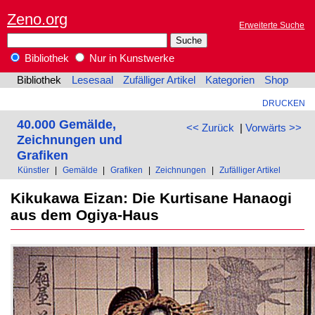
Zeno.org
Erweiterte Suche
Bibliothek
Nur in Kunstwerke
Bibliothek
Lesesaal
Zufälliger Artikel
Kategorien
Shop
DRUCKEN
40.000 Gemälde,
<< Zurück
|
Vorwärts >>
Zeichnungen und
Grafiken
Künstler
|
Gemälde
|
Grafiken
|
Zeichnungen
|
Zufälliger Artikel
Kikukawa Eizan: Die Kurtisane Hanaogi
aus dem Ogiya-Haus