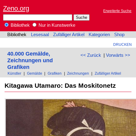
Zeno.org
Erweiterte Suche
Bibliothek
Nur in Kunstwerke
Bibliothek
Lesesaal
Zufälliger Artikel
Kategorien
Shop
DRUCKEN
40.000 Gemälde,
<< Zurück
|
Vorwärts >>
Zeichnungen und
Grafiken
Künstler
|
Gemälde
|
Grafiken
|
Zeichnungen
|
Zufälliger Artikel
Kitagawa Utamaro: Das Moskitonetz