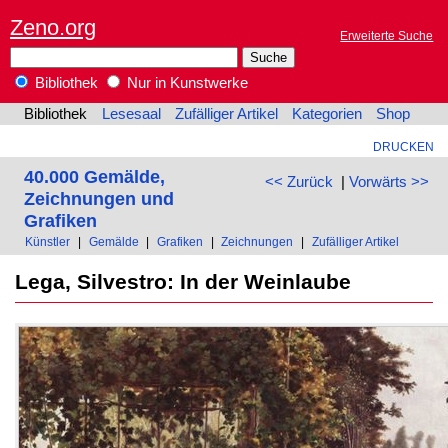
Zeno.org
Erweiterte Suche
Bibliothek
Nur in Kunstwerke
Bibliothek
Lesesaal
Zufälliger Artikel
Kategorien
Shop
DRUCKEN
40.000 Gemälde,
<< Zurück
|
Vorwärts >>
Zeichnungen und
Grafiken
Künstler
|
Gemälde
|
Grafiken
|
Zeichnungen
|
Zufälliger Artikel
Lega, Silvestro: In der Weinlaube