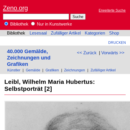
Zeno.org
Erweiterte Suche
Bibliothek
Nur in Kunstwerke
Bibliothek
Lesesaal
Zufälliger Artikel
Kategorien
Shop
DRUCKEN
40.000 Gemälde,
<< Zurück
|
Vorwärts >>
Zeichnungen und
Grafiken
Künstler
|
Gemälde
|
Grafiken
|
Zeichnungen
|
Zufälliger Artikel
Leibl, Wilhelm Maria Hubertus:
Selbstporträt [2]