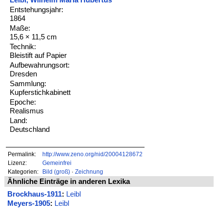
Entstehungsjahr:
1864
Maße:
15,6 × 11,5 cm
Technik:
Bleistift auf Papier
Aufbewahrungsort:
Dresden
Sammlung:
Kupferstichkabinett
Epoche:
Realismus
Land:
Deutschland
Permalink:
http://www.zeno.org/nid/20004128672
Lizenz:
Gemeinfrei
Kategorien:
Bild (groß)
·
Zeichnung
Ähnliche Einträge in anderen Lexika
Brockhaus-1911
:
Leibl
Meyers-1905
:
Leibl