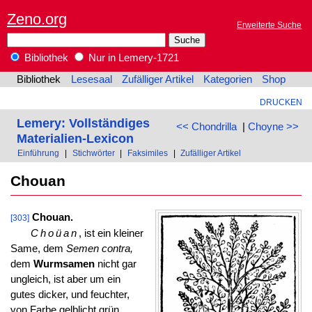
Zeno.org
Erweiterte Suche
Bibliothek
Nur in Lemery-1721
Bibliothek
Lesesaal
Zufälliger Artikel
Kategorien
Shop
DRUCKEN
Lemery: Vollständiges
<< Chondrilla
|
Choyne >>
Materialien-Lexicon
Einführung
|
Stichwörter
|
Faksimiles
|
Zufälliger Artikel
Chouan
Chouan.
[303]
Choüan
, ist ein kleiner
Same, dem
Semen contra,
dem
Wurmsamen
nicht gar
ungleich, ist aber um ein
gutes dicker, und feuchter,
von Farbe gelblicht grün,