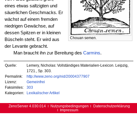
eines etwas saltzigten und
säuerlichen Geschmacks. Er
wächst auf einem fremden
niedrigen Gewächse, auf
dessen Spitzen er in kleinen
Chouan semen.
Büscheln steht. Er wird aus
der Levante gebracht.
Man braucht ihn zur Bereitung des
Carmins
.
Quelle:
Lemery, Nicholas: Vollständiges Materialien-Lexicon. Leipzig,
1721., Sp. 303.
Permalink:
http://www.zeno.org/nid/20004377907
Lizenz:
Gemeinfrei
Faksimiles:
303
Kategorien:
Lexikalischer Artikel
ZenoServer 4.030.014
Nutzungsbedingungen
Datenschutzerklärung
Impressum