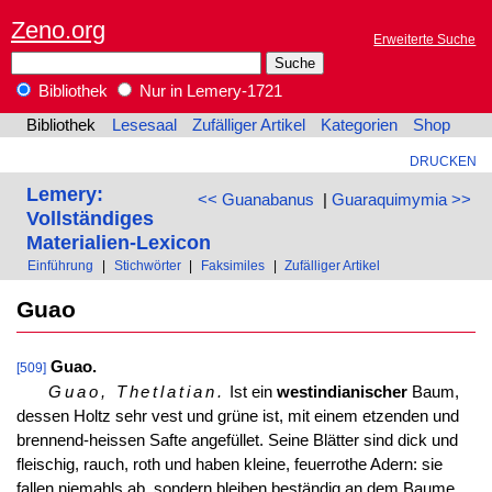
Zeno.org
Erweiterte Suche
Bibliothek
Nur in Lemery-1721
Bibliothek
Lesesaal
Zufälliger Artikel
Kategorien
Shop
DRUCKEN
Lemery:
<< Guanabanus
|
Guaraquimymia >>
Vollständiges
Materialien-Lexicon
Einführung
|
Stichwörter
|
Faksimiles
|
Zufälliger Artikel
Guao
Guao.
[509]
Guao, Thetlatian.
Ist ein
westindianischer
Baum,
dessen Holtz sehr vest und grüne ist, mit einem etzenden und
brennend-heissen Safte angefüllet. Seine Blätter sind dick und
fleischig, rauch, roth und haben kleine, feuerrothe Adern: sie
fallen niemahls ab, sondern bleiben beständig an dem Baume.