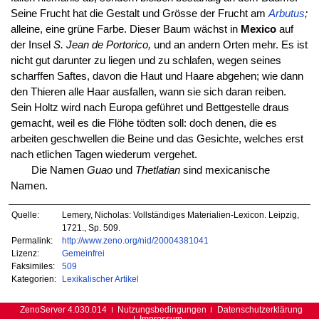
Seine Frucht hat die Gestalt und Grösse der Frucht am
Arbutus
;
alleine, eine grüne Farbe. Dieser Baum wächst in
Mexico
auf
der Insel
S. Jean de Portorico,
und an andern Orten mehr. Es ist
nicht gut darunter zu liegen und zu schlafen, wegen seines
scharffen Saftes, davon die Haut und Haare abgehen; wie dann
den Thieren alle Haar ausfallen, wann sie sich daran reiben.
Sein Holtz wird nach Europa geführet und Bettgestelle draus
gemacht, weil es die Flöhe tödten soll: doch denen, die es
arbeiten geschwellen die Beine und das Gesichte, welches erst
nach etlichen Tagen wiederum vergehet.
Die Namen
Guao
und
Thetlatian
sind mexicanische
Namen.
Quelle:
Lemery, Nicholas: Vollständiges Materialien-Lexicon. Leipzig,
1721., Sp. 509.
Permalink:
http://www.zeno.org/nid/20004381041
Lizenz:
Gemeinfrei
Faksimiles:
509
Kategorien:
Lexikalischer Artikel
ZenoServer 4.030.014
Nutzungsbedingungen
Datenschutzerklärung
Impressum