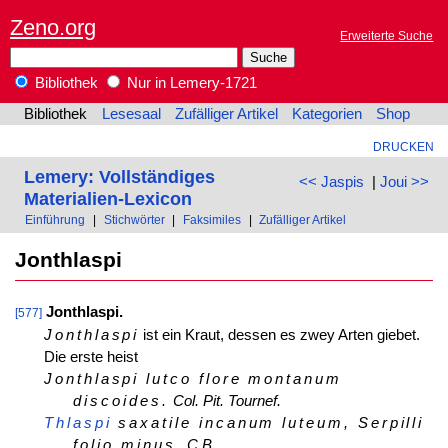
Zeno.org
Erweiterte Suche
Bibliothek
Nur in Lemery-1721
Bibliothek
Lesesaal
Zufälliger Artikel
Kategorien
Shop
DRUCKEN
Lemery: Vollständiges
<< Jaspis
|
Joui >>
Materialien-Lexicon
Einführung
|
Stichwörter
|
Faksimiles
|
Zufälliger Artikel
Jonthlaspi
Jonthlaspi.
[577]
Jonthlaspi
ist ein Kraut, dessen es zwey Arten giebet.
Die erste heist
Jonthlaspi lutco flore montanum
discoides.
Col. Pit. Tournef.
Thlaspi
saxatile incanum luteum, Serpilli
folio minus,
C.B.