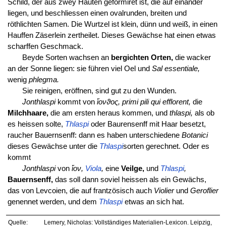
Schild, der aus zwey Häuten geformiret ist, die auf einander
liegen, und beschliessen einen ovalrunden, breiten und
röthlichten Samen. Die Wurtzel ist klein, dünn und weiß, in einen
Hauffen Zäserlein zertheilet. Dieses Gewächse hat einen etwas
scharffen Geschmack.
Beyde Sorten wachsen an
bergichten Orten,
die wacker
an der Sonne liegen: sie führen viel Oel und
Sal essentiale,
wenig
phlegma.
Sie reinigen, eröffnen, sind gut zu den Wunden.
Jonthlaspi
kommt von
ἴονϑος, primi pili qui efflorent,
die
Milchhaare,
die am ersten heraus kommen, und
thlaspi,
als ob
es heissen solte,
Thlaspi
oder Baurensenff mit Haar besetzt,
raucher Bauernsenff: dann es haben unterschiedene
Botanici
dieses Gewächse unter die
Thlaspi
sorten gerechnet. Oder es
kommt
Jonthlaspi
von
ἴον,
Viola
,
eine
Veilge,
und
Thlaspi
,
Bauernsenff,
das soll dann soviel heissen als ein Gewächs,
das von Levcoien, die auf frantzösisch auch
Violier
und
Geroflier
genennet werden, und dem
Thlaspi
etwas an sich hat.
Quelle:
Lemery, Nicholas: Vollständiges Materialien-Lexicon. Leipzig,