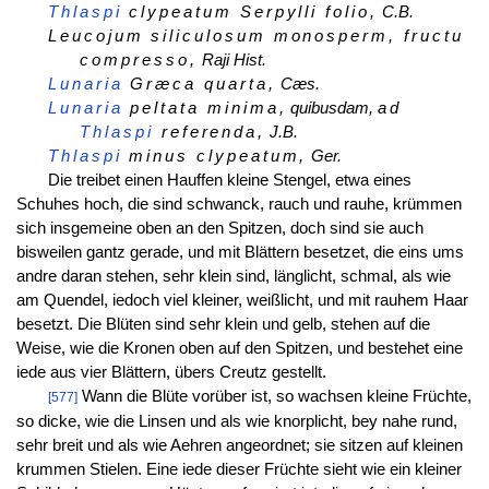
Thlaspi
clypeatum Serpylli folio,
C.B.
Leucojum siliculosum monosperm, fructu
compresso,
Raji Hist.
Lunaria
Græca quarta,
Cæs.
Lunaria
peltata minima,
quibusdam,
ad
Thlaspi
referenda,
J.B.
Thlaspi
minus clypeatum,
Ger.
Die treibet einen Hauffen kleine Stengel, etwa eines
Schuhes hoch, die sind schwanck, rauch und rauhe, krümmen
sich insgemeine oben an den Spitzen, doch sind sie auch
bisweilen gantz gerade, und mit Blättern besetzet, die eins ums
andre daran stehen, sehr klein sind, länglicht, schmal, als wie
am Quendel, iedoch viel kleiner, weißlicht, und mit rauhem Haar
besetzt. Die Blüten sind sehr klein und gelb, stehen auf die
Weise, wie die Kronen oben auf den Spitzen, und bestehet eine
iede aus vier Blättern, übers Creutz gestellt.
Wann die Blüte vorüber ist, so wachsen kleine Früchte,
[577]
so dicke, wie die Linsen und als wie knorplicht, bey nahe rund,
sehr breit und als wie Aehren angeordnet; sie sitzen auf kleinen
krummen Stielen. Eine iede dieser Früchte sieht wie ein kleiner