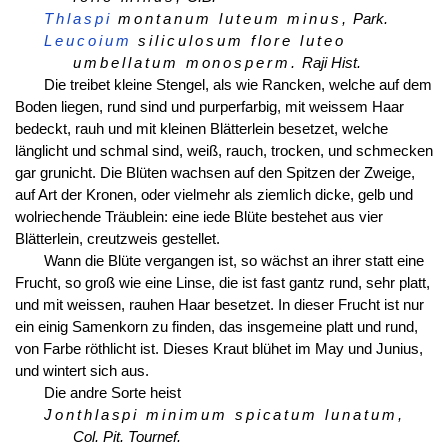
Thlaspi
montanum luteum minus,
Park.
Leucoium
siliculosum flore luteo
umbellatum monosperm.
Raji Hist.
Die treibet kleine Stengel, als wie Rancken, welche auf dem
Boden liegen, rund sind und purperfarbig, mit weissem Haar
bedeckt, rauh und mit kleinen Blätterlein besetzet, welche
länglicht und schmal sind, weiß, rauch, trocken, und schmecken
gar grunicht. Die Blüten wachsen auf den Spitzen der Zweige,
auf Art der Kronen, oder vielmehr als ziemlich dicke, gelb und
wolriechende Träublein: eine iede Blüte bestehet aus vier
Blätterlein, creutzweis gestellet.
Wann die Blüte vergangen ist, so wächst an ihrer statt eine
Frucht, so groß wie eine Linse, die ist fast gantz rund, sehr platt,
und mit weissen, rauhen Haar besetzet. In dieser Frucht ist nur
ein einig Samenkorn zu finden, das insgemeine platt und rund,
von Farbe röthlicht ist. Dieses Kraut blühet im May und Junius,
und wintert sich aus.
Die andre Sorte heist
Jonthlaspi minimum spicatum lunatum,
Col. Pit. Tournef.