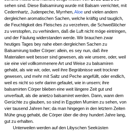
sehen sind. Diese Balsamirung wurde mit Balsam verrichtet, mit
Cedernhartz, Judenpeche, Myrrhen,
Aloe
und vielen andern
dergleichen aromatischen Sachen, welche kräftig und tauglich,
die Feuchtigkeit des Fleisches zu verzehren, die Schweißlöcher
zu verstopfen, zu verhindern, daß die Luft nicht möge eintringen,
und der Fäulung widerstanden werde. Wir brauchen zwar
heutiges Tages bey nahe eben dergleichen Sachen zu
Balsamirung todter Cörper: allein, es sey nun, daß ihre
Materialien weit besser sind gewesen, als wie unsere, oder, weil
sie eine viel vollkommenere Art und Weise zu balsamiren
gehabt, als wie wir, oder, weil ihre Begräbnisse weit trockner
gewesen, und mehr mit Saltz und Peche angefüllt, oder endlich,
weil es nicht so sehr darinn gefaulet, wie in unsern; ihre
balsamirten Cörper blieben eine weit längere Zeit gut und
unverfault, als die anietzo balsamiret werden. Dann, wann dem
Gerüchte zu glauben, so sind in Egypten Mumien zu sehen, von
vier tausend Jahren her; da man hingegen in den letztern Zeiten
Mühe gnug gehabt, die Cörper über die drey hundert Jahre lang,
gut zu erhalten.
Unterweilen werden auf den Libyschen Seeküsten