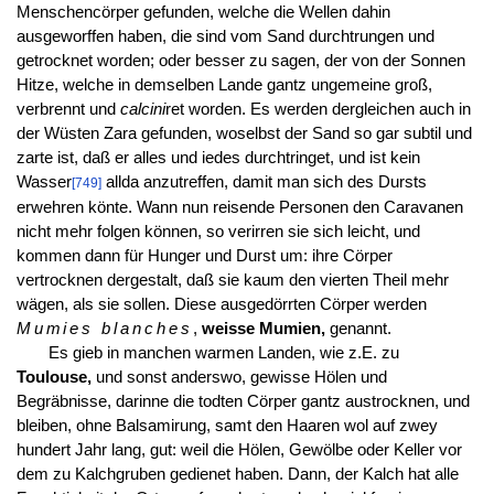
Menschencörper gefunden, welche die Wellen dahin
ausgeworffen haben, die sind vom Sand durchtrungen und
getrocknet worden; oder besser zu sagen, der von der Sonnen
Hitze, welche in demselben Lande gantz ungemeine groß,
verbrennt und
calcini
ret worden. Es werden dergleichen auch in
der Wüsten Zara gefunden, woselbst der Sand so gar subtil und
zarte ist, daß er alles und iedes durchtringet, und ist kein
Wasser
allda anzutreffen, damit man sich des Dursts
[749]
erwehren könte. Wann nun reisende Personen den Caravanen
nicht mehr folgen können, so verirren sie sich leicht, und
kommen dann für Hunger und Durst um: ihre Cörper
vertrocknen dergestalt, daß sie kaum den vierten Theil mehr
wägen, als sie sollen. Diese ausgedörrten Cörper werden
Mumies blanches
,
weisse Mumien,
genannt.
Es gieb in manchen warmen Landen, wie z.E. zu
Toulouse,
und sonst anderswo, gewisse Hölen und
Begräbnisse, darinne die todten Cörper gantz austrocknen, und
bleiben, ohne Balsamirung, samt den Haaren wol auf zwey
hundert Jahr lang, gut: weil die Hölen, Gewölbe oder Keller vor
dem zu Kalchgruben gedienet haben. Dann, der Kalch hat alle