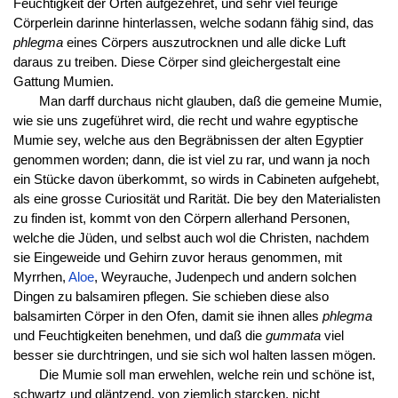
Feuchtigkeit der Orten aufgezehret, und sehr viel feurige
Cörperlein darinne hinterlassen, welche sodann fähig sind, das
phlegma
eines Cörpers auszutrocknen und alle dicke Luft
daraus zu treiben. Diese Cörper sind gleichergestalt eine
Gattung Mumien.
Man darff durchaus nicht glauben, daß die gemeine Mumie,
wie sie uns zugeführet wird, die recht und wahre egyptische
Mumie sey, welche aus den Begräbnissen der alten Egyptier
genommen worden; dann, die ist viel zu rar, und wann ja noch
ein Stücke davon überkommt, so wirds in Cabineten aufgehebt,
als eine grosse Curiosität und Rarität. Die bey den Materialisten
zu finden ist, kommt von den Cörpern allerhand Personen,
welche die Jüden, und selbst auch wol die Christen, nachdem
sie Eingeweide und Gehirn zuvor heraus genommen, mit
Myrrhen,
Aloe
, Weyrauche, Judenpech und andern solchen
Dingen zu balsamiren pflegen. Sie schieben diese also
balsamirten Cörper in den Ofen, damit sie ihnen alles
phlegma
und Feuchtigkeiten benehmen, und daß die
gummata
viel
besser sie durchtringen, und sie sich wol halten lassen mögen.
Die Mumie soll man erwehlen, welche rein und schöne ist,
schwartz und gläntzend, von ziemlich starcken, nicht