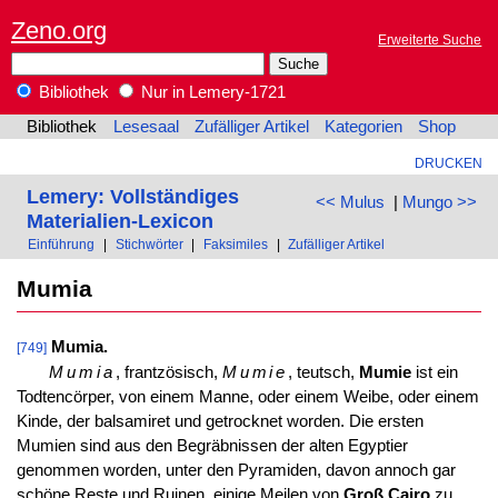
Zeno.org
Erweiterte Suche
Bibliothek
Nur in Lemery-1721
Bibliothek
Lesesaal
Zufälliger Artikel
Kategorien
Shop
DRUCKEN
Lemery: Vollständiges
<< Mulus
|
Mungo >>
Materialien-Lexicon
Einführung
|
Stichwörter
|
Faksimiles
|
Zufälliger Artikel
Mumia
Mumia.
[749]
Mumia
, frantzösisch,
Mumie
, teutsch,
Mumie
ist ein
Todtencörper, von einem Manne, oder einem Weibe, oder einem
Kinde, der balsamiret und getrocknet worden. Die ersten
Mumien sind aus den Begräbnissen der alten Egyptier
genommen worden, unter den Pyramiden, davon annoch gar
schöne Reste und Ruinen, einige Meilen von
Groß Cairo
zu