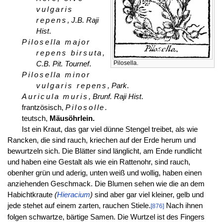
vulgaris
repens
, J.B. Raji
Hist
.
Pilosella major
repens birsuta
,
Pilosella.
C.B. Pit. Tournef
.
Pilosella minor
vulgaris repens
, Park
.
Auricula muris
, Brunf. Raji Hist
.
frantzösisch,
Pilosolle.
teutsch,
Mäusöhrlein.
Ist ein Kraut, das gar viel dünne Stengel treibet, als wie
Rancken, die sind rauch, kriechen auf der Erde herum und
bewurtzeln sich. Die Blätter sind länglicht, am Ende rundlicht
und haben eine Gestalt als wie ein Rattenohr, sind rauch,
obenher grün und aderig, unten weiß und wollig, haben einen
anziehenden Geschmack. Die Blumen sehen wie die an dem
Habichtkraute
(
Hieracium
)
sind aber gar viel kleiner, gelb und
jede stehet auf einem zarten, rauchen Stiele.
Nach ihnen
[876]
folgen schwartze, bärtige Samen. Die Wurtzel ist des Fingers