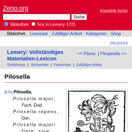
Zeno.org
Erweiterte Suche
Bibliothek
Nur in Lemery-1721
Bibliothek
Lesesaal
Zufälliger Artikel
Kategorien
Shop
DRUCKEN
Lemery: Vollständiges
<< Piloris
|
Pimpinella >>
Materialien-Lexicon
Einführung
|
Stichwörter
|
Faksimiles
|
Zufälliger Artikel
Pilosella
Pilosella.
[876]
Pilosella major
,
Fuch. Dod
.
Pilosella repens
,
Ger
.
Pilosella majori
flore, sive