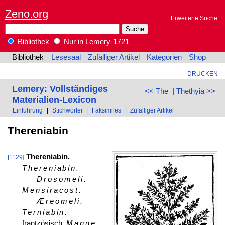
Zeno.org
Erweiterte Suche
Bibliothek
Nur in Lemery-1721
Bibliothek
Lesesaal
Zufälliger Artikel
Kategorien
Shop
DRUCKEN
Lemery: Vollständiges
<< The
|
Thethyia >>
Materialien-Lexicon
Einführung
|
Stichwörter
|
Faksimiles
|
Zufälliger Artikel
Thereniabin
Thereniabin.
[1129]
Thereniabin.
Drosomeli.
Mensiracost.
Æreomeli.
Terniabin.
frantzösisch,
Manne