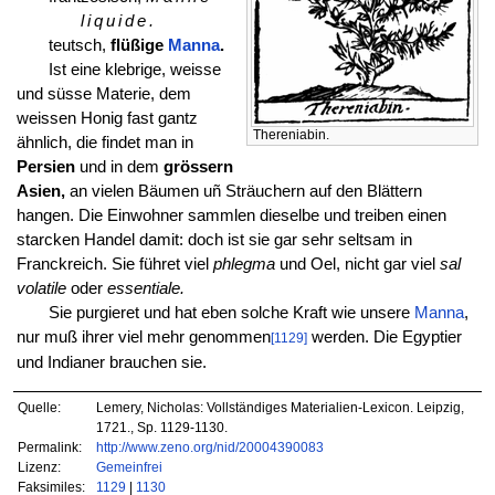
liquide.
teutsch,
flüßige
Manna
.
Ist eine klebrige, weisse
und süsse Materie, dem
weissen Honig fast gantz
Thereniabin.
ähnlich, die findet man in
Persien
und in dem
grössern
Asien,
an vielen Bäumen uñ Sträuchern auf den Blättern
hangen. Die Einwohner sammlen dieselbe und treiben einen
starcken Handel damit: doch ist sie gar sehr seltsam in
Franckreich. Sie führet viel
phlegma
und Oel, nicht gar viel
sal
volatile
oder
essentiale.
Sie purgieret und hat eben solche Kraft wie unsere
Manna
,
nur muß ihrer viel mehr genommen
werden. Die Egyptier
[1129]
und Indianer brauchen sie.
Quelle:
Lemery, Nicholas: Vollständiges Materialien-Lexicon. Leipzig,
1721., Sp. 1129-1130.
Permalink:
http://www.zeno.org/nid/20004390083
Lizenz:
Gemeinfrei
Faksimiles:
1129
|
1130