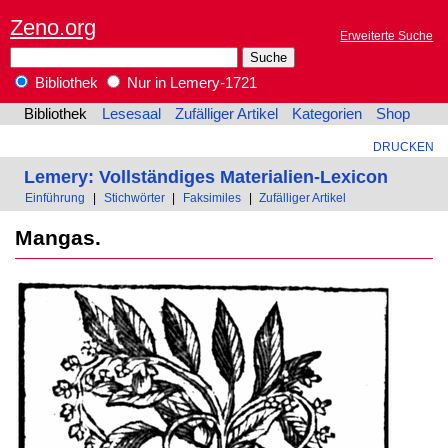
Zeno.org
Erweiterte Suche
Bibliothek
Nur in Lemery-1721
Bibliothek
Lesesaal
Zufälliger Artikel
Kategorien
Shop
DRUCKEN
Lemery: Vollständiges Materialien-Lexicon
Einführung
|
Stichwörter
|
Faksimiles
|
Zufälliger Artikel
Mangas.