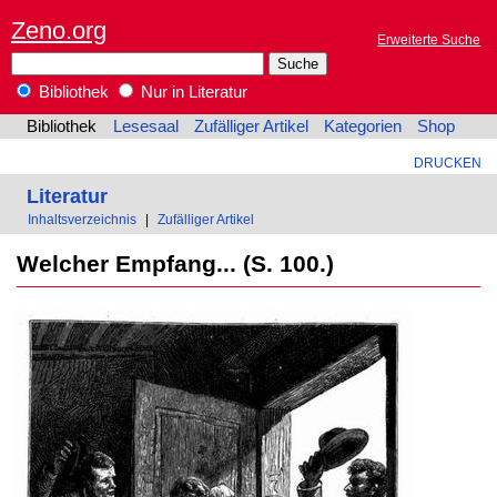
Zeno.org
Erweiterte Suche
Bibliothek
Nur in Literatur
Bibliothek
Lesesaal
Zufälliger Artikel
Kategorien
Shop
DRUCKEN
Literatur
Inhaltsverzeichnis
|
Zufälliger Artikel
Welcher Empfang... (S. 100.)