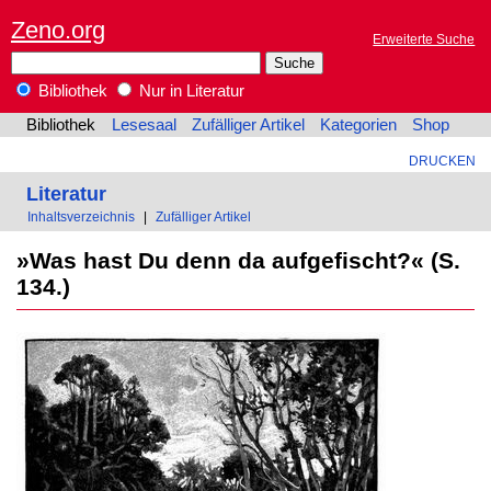
Zeno.org
Erweiterte Suche
Bibliothek
Nur in Literatur
Bibliothek
Lesesaal
Zufälliger Artikel
Kategorien
Shop
DRUCKEN
Literatur
Inhaltsverzeichnis
|
Zufälliger Artikel
»Was hast Du denn da aufgefischt?« (S.
134.)