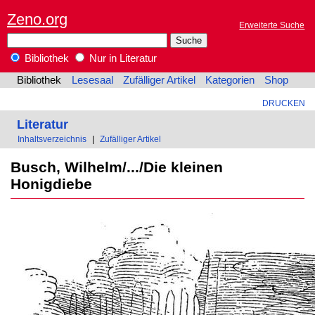
Zeno.org
Erweiterte Suche
Bibliothek
Nur in Literatur
Bibliothek
Lesesaal
Zufälliger Artikel
Kategorien
Shop
DRUCKEN
Literatur
Inhaltsverzeichnis
|
Zufälliger Artikel
Busch, Wilhelm/.../Die kleinen
Honigdiebe