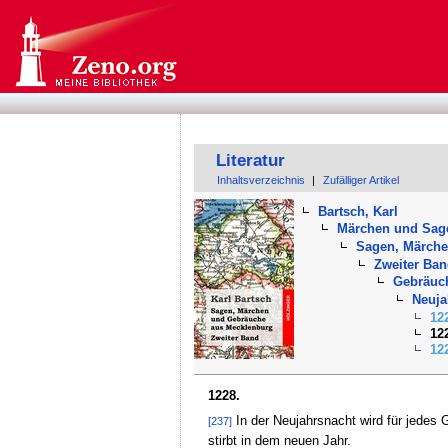
Literatur
Inhaltsverzeichnis
|
Zufälliger Artikel
Bartsch, Karl
Märchen und Sag
Sagen, Märche
Zweiter Ba
Gebräuc
Neuja
12
12
12
1228.
In der Neujahrsnacht wird für jedes 
[237]
stirbt in dem neuen Jahr.