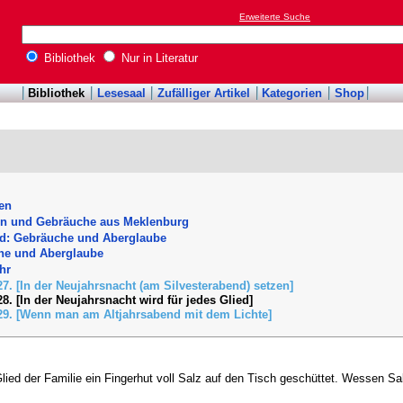
Erweiterte Suche
Bibliothek
Nur in Literatur
Bibliothek
Lesesaal
Zufälliger Artikel
Kategorien
Shop
en
n und Gebräuche aus Meklenburg
nd: Gebräuche und Aberglaube
he und Aberglaube
hr
27. [In der Neujahrsnacht (am Silvesterabend) setzen]
28. [In der Neujahrsnacht wird für jedes Glied]
29. [Wenn man am Altjahrsabend mit dem Lichte]
Glied der Familie ein Fingerhut voll Salz auf den Tisch geschüttet. Wessen Sa