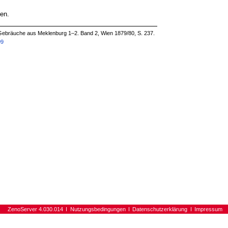
en.
Gebräuche aus Meklenburg 1–2. Band 2, Wien 1879/80, S. 237.
09
ZenoServer 4.030.014
Nutzungsbedingungen
Datenschutzerklärung
Impressum