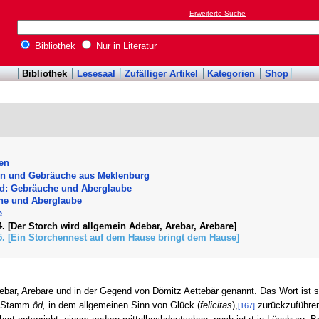
Erweiterte Suche
Bibliothek
Nur in Literatur
Bibliothek
Lesesaal
Zufälliger Artikel
Kategorien
Shop
en
n und Gebräuche aus Meklenburg
nd: Gebräuche und Aberglaube
he und Aberglaube
e
4. [Der Storch wird allgemein Adebar, Arebar, Arebare]
5. [Ein Storchennest auf dem Hause bringt dem Hause]
ebar, Arebare und in der Gegend von Dömitz Aettebär genannt. Das Wort ist s
en Stamm
ôd,
in dem allgemeinen Sinn von Glück (
felicitas
),
zurückzuführe
[167]