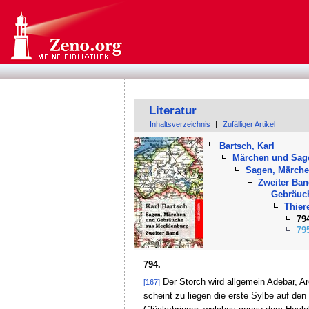
Literatur
Inhaltsverzeichnis
|
Zufälliger Artikel
Bartsch, Karl
Märchen und Sag
Sagen, Märche
Zweiter Ba
Gebräuc
Thier
79
79
794.
Der Storch wird allgemein Adebar, Ar
[167]
scheint zu liegen die erste Sylbe auf d