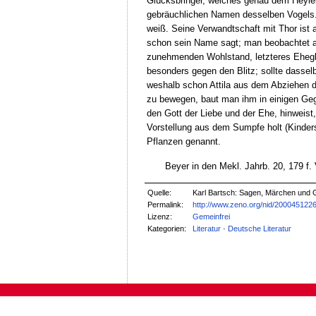
Glücksbringer, welches genau dem Heyleb
gebräuchlichen Namen desselben Vogels. I
weiß. Seine Verwandtschaft mit Thor ist 
schon sein Name sagt; man beobachtet ab
zunehmenden Wohlstand, letzteres Eheglü
besonders gegen den Blitz; sollte dassel
weshalb schon Attila aus dem Abziehen 
zu bewegen, baut man ihm in einigen Geg
den Gott der Liebe und der Ehe, hinweist,
Vorstellung aus dem Sumpfe holt (Kinder
Pflanzen genannt.
Beyer in den Mekl. Jahrb. 20, 179 f. V
Quelle:
Karl Bartsch: Sagen, Märchen und 
Permalink:
http://www.zeno.org/nid/200045122
Lizenz:
Gemeinfrei
Kategorien:
Literatur
·
Deutsche Literatur