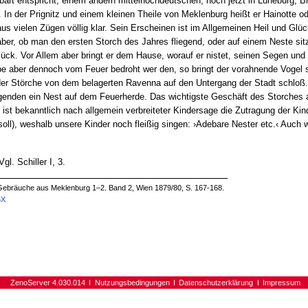
art entspricht, einem andern mittelhochdeutschen, noch jetzt in Lüneburg,
n der Prignitz und einem kleinen Theile von Meklenburg heißt er Hainotte ode
aus vielen Zügen völlig klar. Sein Erscheinen ist im Allgemeinen Heil und Gl
er, ob man den ersten Storch des Jahres fliegend, oder auf einem Neste sit
ck. Vor Allem aber bringt er dem Hause, worauf er nistet, seinen Segen und
be aber dennoch vom Feuer bedroht wer den, so bringt der vorahnende Vogel s
der Störche von dem belagerten Ravenna auf den Untergang der Stadt schloß
enden ein Nest auf dem Feuerherde. Das wichtigste Geschäft des Storches a
 ist bekanntlich nach allgemein verbreiteter Kindersage die Zutragung der Kin
soll), weshalb unsere Kinder noch fleißig singen: ›Adebare Nester etc.‹ Auc
gl. Schiller I, 3.
Gebräuche aus Meklenburg 1–2. Band 2, Wien 1879/80, S. 167-168.
6X
ZenoServer 4.030.014
Nutzungsbedingungen
Datenschutzerklärung
Impressum