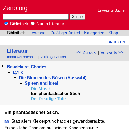
Zeno.org
Erweiterte Suche
Bibliothek
Nur in Literatur
Bibliothek
Lesesaal
Zufälliger Artikel
Kategorien
Shop
DRUCKEN
Literatur
<< Zurück
|
Vorwärts >>
Inhaltsverzeichnis
|
Zufälliger Artikel
Baudelaire, Charles
Lyrik
Die Blumen des Bösen (Auswahl)
Spleen und Ideal
Die Musik
Ein phantastischer Stich
Der freudige Tote
Ein phantastischer Stich.
Statt allem Kleiderprunk hat dies gewandberaubte,
[58]
Entsetzliche Phantom auf seinem Knochenhaupte