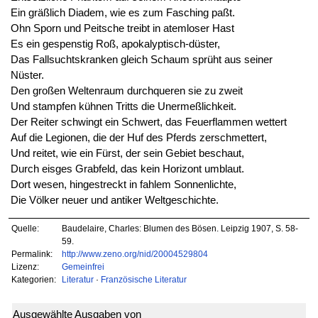
Ein gräßlich Diadem, wie es zum Fasching paßt.
Ohn Sporn und Peitsche treibt in atemloser Hast
Es ein gespenstig Roß, apokalyptisch-düster,
Das Fallsuchtskranken gleich Schaum sprüht aus seiner
Nüster.
Den großen Weltenraum durchqueren sie zu zweit
Und stampfen kühnen Tritts die Unermeßlichkeit.
Der Reiter schwingt ein Schwert, das Feuerflammen wettert
Auf die Legionen, die der Huf des Pferds zerschmettert,
Und reitet, wie ein Fürst, der sein Gebiet beschaut,
Durch eisges Grabfeld, das kein Horizont umblaut.
Dort wesen, hingestreckt in fahlem Sonnenlichte,
Die Völker neuer und antiker Weltgeschichte.
Quelle:
Baudelaire, Charles: Blumen des Bösen. Leipzig 1907, S. 58-
59.
Permalink:
http://www.zeno.org/nid/20004529804
Lizenz:
Gemeinfrei
Kategorien:
Literatur
·
Französische Literatur
Ausgewählte Ausgaben von