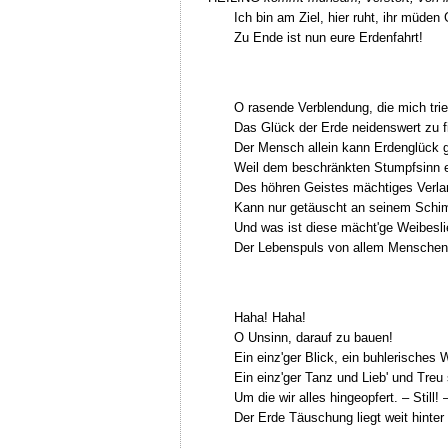
Ich bin am Ziel, hier ruht, ihr müden 
Zu Ende ist nun eure Erdenfahrt!
O rasende Verblendung, die mich trie
Das Glück der Erde neidenswert zu f
Der Mensch allein kann Erdenglück 
Weil dem beschränkten Stumpfsinn 
Des höhren Geistes mächtiges Verl
Kann nur getäuscht an seinem Schi
Und was ist diese mächt'ge Weibesl
Der Lebenspuls von allem Menschen
Haha! Haha!
O Unsinn, darauf zu bauen!
Ein einz'ger Blick, ein buhlerisches 
Ein einz'ger Tanz und Lieb' und Treu s
Um die wir alles hingeopfert. – Still! 
Der Erde Täuschung liegt weit hinter 