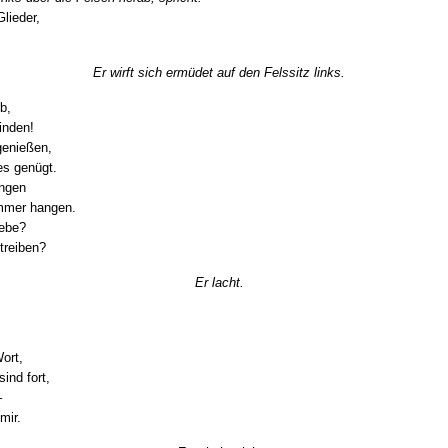
Glieder,
Er wirft sich ermüdet auf den Felssitz links.
b,
inden!
genießen,
es genügt.
angen
mmer hangen.
iebe?
treiben?
Er lacht.
Wort,
ind fort,
–
mir.