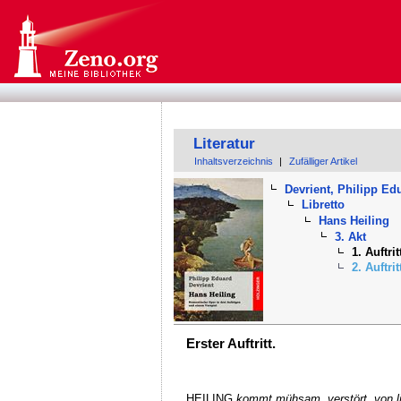
Literatur
Inhaltsverzeichnis
|
Zufälliger Artikel
Devrient, Philipp Ed
Libretto
Hans Heiling
3. Akt
1. Auftrit
2. Auftrit
Erster Auftritt.
HEILING
kommt mühsam, verstört, von lin