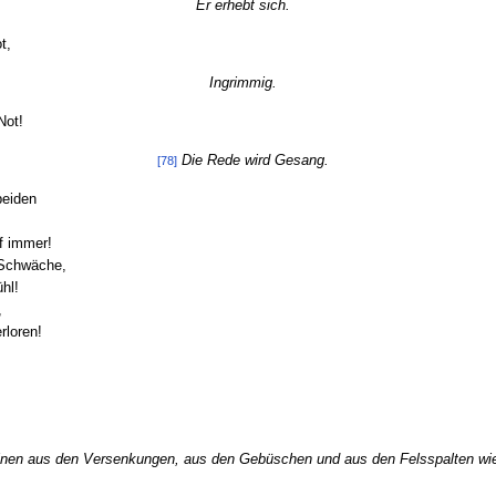
Er erhebt sich.
t,
Ingrimmig.
Not!
Die Rede wird Gesang.
[78]
beiden
uf immer!
 Schwäche,
hl!
,
rloren!
einen aus den Versenkungen, aus den Gebüschen und aus den Felsspalten wi