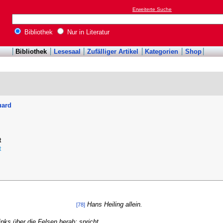
Erweiterte Suche
Bibliothek
Nur in Literatur
Bibliothek
Lesesaal
Zufälliger Artikel
Kategorien
Shop
uard
t
t
Hans Heiling allein.
[78]
ks über die Felsen herab; spricht.