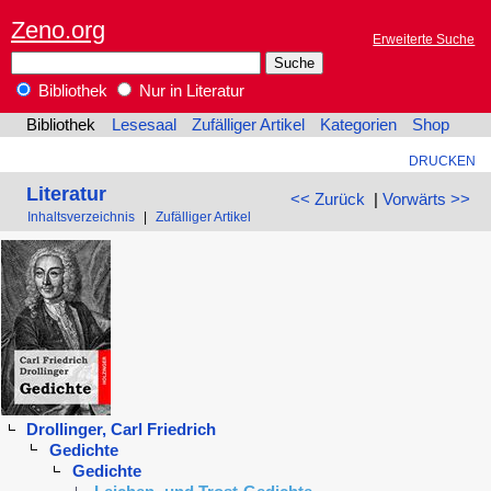
Zeno.org
Erweiterte Suche
Bibliothek
Nur in Literatur
Bibliothek
Lesesaal
Zufälliger Artikel
Kategorien
Shop
DRUCKEN
Literatur
<< Zurück
|
Vorwärts >>
Inhaltsverzeichnis
|
Zufälliger Artikel
Drollinger, Carl Friedrich
Gedichte
Gedichte