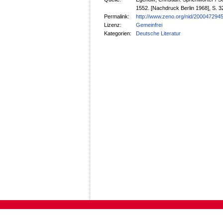
1552. [Nachdruck Berlin 1968], S. 3
Permalink:
http://www.zeno.org/nid/200047294
Lizenz:
Gemeinfrei
Kategorien:
Deutsche Literatur