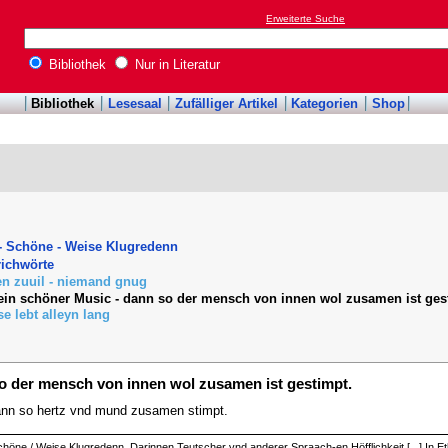
Erweiterte Suche
Bibliothek
Nur in Literatur
Bibliothek
Lesesaal
Zufälliger Artikel
Kategorien
Shop
- Schöne - Weise Klugredenn
richwörte
en zuuil - niemand gnug
kein schöner Music - dann so der mensch von innen wol zusamen ist ges
e lebt alleyn lang
so der mensch von innen wol zusamen ist gestimpt.
ann so hertz vnd mund zusamen stimpt.
 Schöne / Weise Klugredenn. Darinnen Teutscher vnd anderer Spraach-en Höfflichkeit [...] In 