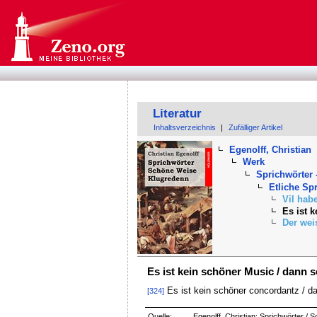
Literatur
Inhaltsverzeichnis
|
Zufälliger Artikel
Egenolff, Christian
Werk
Sprichwörter 
Etliche Sp
Vil hab
Es ist 
Der weis
Es ist kein schöner Music / dann 
Es ist kein schöner concordantz / d
[324]
Quelle:
Egenolff, Christian: Sprichwörter /