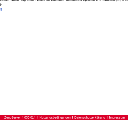
24.
55
ZenoServer 4.030.014
Nutzungsbedingungen
Datenschutzerklärung
Impressum