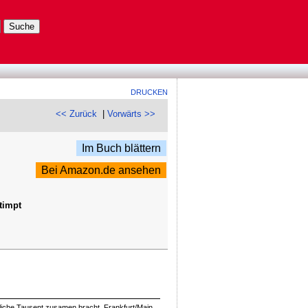
DRUCKEN
<< Zurück
|
Vorwärts >>
Im Buch blättern
Bei Amazon.de ansehen
timpt
Etliche Tausent zusamen bracht, Frankfurt/Main