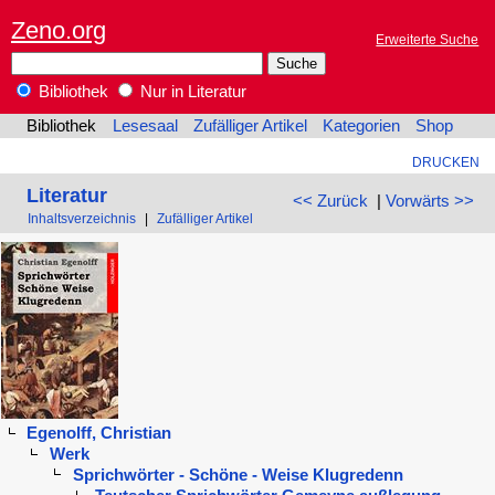
Zeno.org
Erweiterte Suche
Bibliothek
Nur in Literatur
Bibliothek
Lesesaal
Zufälliger Artikel
Kategorien
Shop
DRUCKEN
Literatur
<< Zurück
|
Vorwärts >>
Inhaltsverzeichnis
|
Zufälliger Artikel
Egenolff, Christian
Werk
Sprichwörter - Schöne - Weise Klugredenn