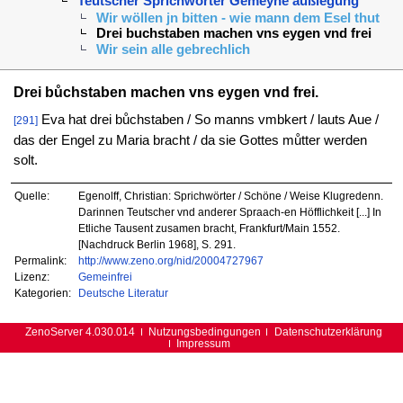
Teutscher Sprichwörter Gemeyne außlegung
Wir wöllen jn bitten - wie mann dem Esel thut
Drei buchstaben machen vns eygen vnd frei
Wir sein alle gebrechlich
Drei bůchstaben machen vns eygen vnd frei.
Eva hat drei bůchstaben / So manns vmbkert / lauts Aue /
[291]
das der Engel zu Maria bracht / da sie Gottes můtter werden
solt.
Quelle:
Egenolff, Christian: Sprichwörter / Schöne / Weise Klugredenn.
Darinnen Teutscher vnd anderer Spraach-en Höfflichkeit [...] In
Etliche Tausent zusamen bracht, Frankfurt/Main 1552.
[Nachdruck Berlin 1968], S. 291.
Permalink:
http://www.zeno.org/nid/20004727967
Lizenz:
Gemeinfrei
Kategorien:
Deutsche Literatur
ZenoServer 4.030.014
Nutzungsbedingungen
Datenschutzerklärung
Impressum