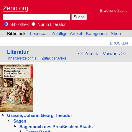
Zeno.org
Erweiterte Suche
Bibliothek
Nur in Literatur
Bibliothek
Lesesaal
Zufälliger Artikel
Kategorien
Shop
DRUCKEN
Literatur
<< Zurück
|
Vorwärts >>
Inhaltsverzeichnis
|
Zufälliger Artikel
Grässe, Johann Georg Theodor
Sagen
Sagenbuch des Preußischen Staats