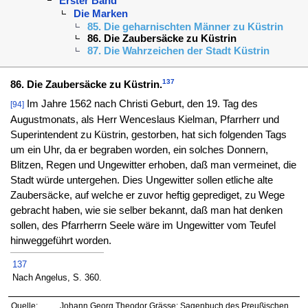
Erster Band
Die Marken
85. Die geharnischten Männer zu Küstrin
86. Die Zaubersäcke zu Küstrin
87. Die Wahrzeichen der Stadt Küstrin
137
86. Die Zaubersäcke zu Küstrin.
Im Jahre 1562 nach Christi Geburt, den 19. Tag des
[94]
Augustmonats, als Herr Wenceslaus Kielman, Pfarrherr und
Superintendent zu Küstrin, gestorben, hat sich folgenden Tags
um ein Uhr, da er begraben worden, ein solches Donnern,
Blitzen, Regen und Ungewitter erhoben, daß man vermeinet, die
Stadt würde untergehen. Dies Ungewitter sollen etliche alte
Zaubersäcke, auf welche er zuvor heftig geprediget, zu Wege
gebracht haben, wie sie selber bekannt, daß man hat denken
sollen, des Pfarrherrn Seele wäre im Ungewitter vom Teufel
hinweggeführt worden.
137
Nach Angelus, S. 360.
Quelle:
Johann Georg Theodor Grässe: Sagenbuch des Preußischen