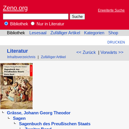
Zeno.org
Erweiterte Suche
Bibliothek
Nur in Literatur
Bibliothek
Lesesaal
Zufälliger Artikel
Kategorien
Shop
DRUCKEN
Literatur
<< Zurück
|
Vorwärts >>
Inhaltsverzeichnis
|
Zufälliger Artikel
Grässe, Johann Georg Theodor
Sagen
Sagenbuch des Preußischen Staats