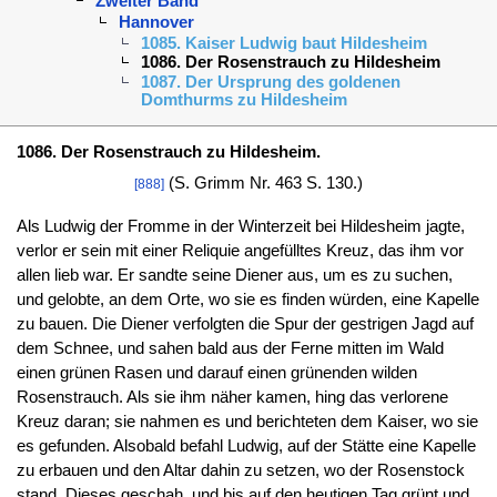
Zweiter Band
Hannover
1085. Kaiser Ludwig baut Hildesheim
1086. Der Rosenstrauch zu Hildesheim
1087. Der Ursprung des goldenen
Domthurms zu Hildesheim
1086. Der Rosenstrauch zu Hildesheim.
(S. Grimm Nr. 463 S. 130.)
[888]
Als Ludwig der Fromme in der Winterzeit bei Hildesheim jagte,
verlor er sein mit einer Reliquie angefülltes Kreuz, das ihm vor
allen lieb war. Er sandte seine Diener aus, um es zu suchen,
und gelobte, an dem Orte, wo sie es finden würden, eine Kapelle
zu bauen. Die Diener verfolgten die Spur der gestrigen Jagd auf
dem Schnee, und sahen bald aus der Ferne mitten im Wald
einen grünen Rasen und darauf einen grünenden wilden
Rosenstrauch. Als sie ihm näher kamen, hing das verlorene
Kreuz daran; sie nahmen es und berichteten dem Kaiser, wo sie
es gefunden. Alsobald befahl Ludwig, auf der Stätte eine Kapelle
zu erbauen und den Altar dahin zu setzen, wo der Rosenstock
stand. Dieses geschah, und bis auf den heutigen Tag grünt und