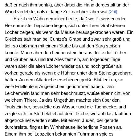
daß er nach ihm schlug, aber dabei die Hand dergestalt an der
Wand verletzte, daß er lange Zeit nachher lahm war.
[218]
Es ist ein Wahn gemeiner Leute, daß wo Pillweisen oder
Hexenmeister begraben liegen, sich unter ihren Grabsteinen
Löcher zeigen, als wenn da Mäuse herausgekrochen wären. Ein
Gleiches sah man bei Cuntze's Grabe und zwar sehr groß und
tief, so daß man mit einem Stabe bis auf den Sarg stoßen
konnte. Man nahm den Leichenstein heraus, füllte die Löcher
und Gruben aus und trat Alles fest ein, am folgenden Tage
waren aber die alten Löcher wieder da und noch größer als
vorher, gerade als wenn die Hühner unter dem Steine gescharrt
hätten. An dem Altartuche erschienen große Blutflecken, so
viele Edelleute in Augenschein genommen haben. Den
Leichenwein fand man sehr beschmutzt, wußte aber nicht, von
welchem Thiere. Ja das Ungethüm machte sich über den
Taufstein her, besudelte das Wasser und die Tuchdecke, und
zeigte sich im Sterbekittel auf dem Tische, worauf das Tauftuch
abgetrocknet werden sollte. Mit einem Juden, der gerade
durchreiste, fing es im Wirthshause lächerliche Possen an.
Einem ihm bei Lebzeiten bekannten Fuhrmann spie es