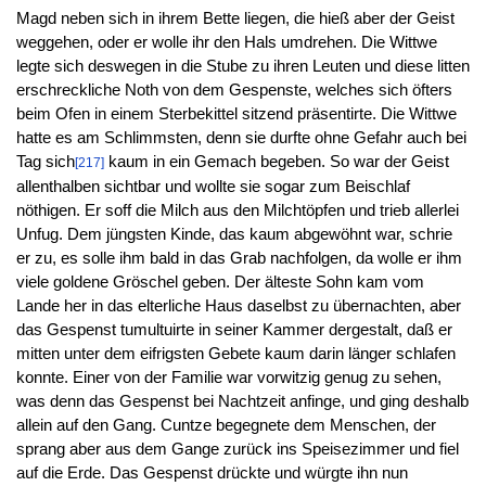
Magd neben sich in ihrem Bette liegen, die hieß aber der Geist
weggehen, oder er wolle ihr den Hals umdrehen. Die Wittwe
legte sich deswegen in die Stube zu ihren Leuten und diese litten
erschreckliche Noth von dem Gespenste, welches sich öfters
beim Ofen in einem Sterbekittel sitzend präsentirte. Die Wittwe
hatte es am Schlimmsten, denn sie durfte ohne Gefahr auch bei
Tag sich
kaum in ein Gemach begeben. So war der Geist
[217]
allenthalben sichtbar und wollte sie sogar zum Beischlaf
nöthigen. Er soff die Milch aus den Milchtöpfen und trieb allerlei
Unfug. Dem jüngsten Kinde, das kaum abgewöhnt war, schrie
er zu, es solle ihm bald in das Grab nachfolgen, da wolle er ihm
viele goldene Gröschel geben. Der älteste Sohn kam vom
Lande her in das elterliche Haus daselbst zu übernachten, aber
das Gespenst tumultuirte in seiner Kammer dergestalt, daß er
mitten unter dem eifrigsten Gebete kaum darin länger schlafen
konnte. Einer von der Familie war vorwitzig genug zu sehen,
was denn das Gespenst bei Nachtzeit anfinge, und ging deshalb
allein auf den Gang. Cuntze begegnete dem Menschen, der
sprang aber aus dem Gange zurück ins Speisezimmer und fiel
auf die Erde. Das Gespenst drückte und würgte ihn nun