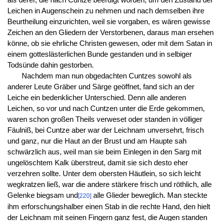
Leichen in Augenschein zu nehmen und nach demselben ihre
Beurtheilung einzurichten, weil sie vorgaben, es wären gewisse
Zeichen an den Gliedern der Verstorbenen, daraus man ersehen
könne, ob sie ehrliche Christen gewesen, oder mit dem Satan in
einem gotteslästerlichen Bunde gestanden und in selbiger
Todsünde dahin gestorben.
Nachdem man nun obgedachten Cuntzes sowohl als
anderer Leute Gräber und Särge geöffnet, fand sich an der
Leiche ein bedenklicher Unterschied. Denn alle anderen
Leichen, so vor und nach Cuntzen unter die Erde gekommen,
waren schon großen Theils verweset oder standen in völliger
Fäulniß, bei Cuntze aber war der Leichnam unversehrt, frisch
und ganz, nur die Haut an der Brust und am Haupte sah
schwärzlich aus, weil man sie beim Einlegen in den Sarg mit
ungelöschtem Kalk überstreut, damit sie sich desto eher
verzehren sollte. Unter dem obersten Häutlein, so sich leicht
wegkratzen ließ, war die andere stärkere frisch und röthlich, alle
Gelenke biegsam und
alle Glieder beweglich. Man steckte
[220]
ihm erforschungshalber einen Stab in die rechte Hand, den hielt
der Leichnam mit seinen Fingern ganz fest, die Augen standen