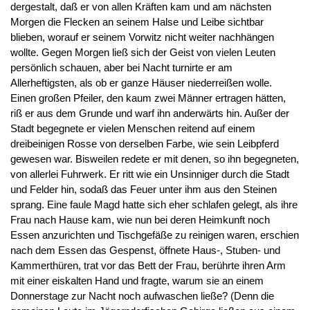
dergestalt, daß er von allen Kräften kam und am nächsten
Morgen die Flecken an seinem Halse und Leibe sichtbar
blieben, worauf er seinem Vorwitz nicht weiter nachhängen
wollte. Gegen Morgen ließ sich der Geist von vielen Leuten
persönlich schauen, aber bei Nacht turnirte er am
Allerheftigsten, als ob er ganze Häuser niederreißen wolle.
Einen großen Pfeiler, den kaum zwei Männer ertragen hätten,
riß er aus dem Grunde und warf ihn anderwärts hin. Außer der
Stadt begegnete er vielen Menschen reitend auf einem
dreibeinigen Rosse von derselben Farbe, wie sein Leibpferd
gewesen war. Bisweilen redete er mit denen, so ihn begegneten,
von allerlei Fuhrwerk. Er ritt wie ein Unsinniger durch die Stadt
und Felder hin, sodaß das Feuer unter ihm aus den Steinen
sprang. Eine faule Magd hatte sich eher schlafen gelegt, als ihre
Frau nach Hause kam, wie nun bei deren Heimkunft noch
Essen anzurichten und Tischgefäße zu reinigen waren, erschien
nach dem Essen das Gespenst, öffnete Haus-, Stuben- und
Kammerthüren, trat vor das Bett der Frau, berührte ihren Arm
mit einer eiskalten Hand und fragte, warum sie an einem
Donnerstage zur Nacht noch aufwaschen ließe? (Denn die