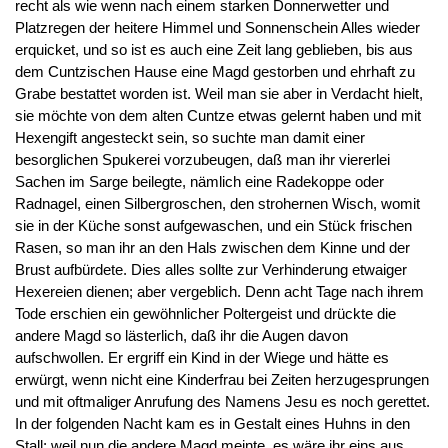
recht als wie wenn nach einem starken Donnerwetter und
Platzregen der heitere Himmel und Sonnenschein Alles wieder
erquicket, und so ist es auch eine Zeit lang geblieben, bis aus
dem Cuntzischen Hause eine Magd gestorben und ehrhaft zu
Grabe bestattet worden ist. Weil man sie aber in Verdacht hielt,
sie möchte von dem alten Cuntze etwas gelernt haben und mit
Hexengift angesteckt sein, so suchte man damit einer
besorglichen Spukerei vorzubeugen, daß man ihr viererlei
Sachen im Sarge beilegte, nämlich eine Radekoppe oder
Radnagel, einen Silbergroschen, den strohernen Wisch, womit
sie in der Küche sonst aufgewaschen, und ein Stück frischen
Rasen, so man ihr an den Hals zwischen dem Kinne und der
Brust aufbürdete. Dies alles sollte zur Verhinderung etwaiger
Hexereien dienen; aber vergeblich. Denn acht Tage nach ihrem
Tode erschien ein gewöhnlicher Poltergeist und drückte die
andere Magd so lästerlich, daß ihr die Augen davon
aufschwollen. Er ergriff ein Kind in der Wiege und hätte es
erwürgt, wenn nicht eine Kinderfrau bei Zeiten herzugesprungen
und mit oftmaliger Anrufung des Namens Jesu es noch gerettet.
In der folgenden Nacht kam es in Gestalt eines Huhns in den
Stall; weil nun die andere Magd meinte, es wäre ihr eins aus