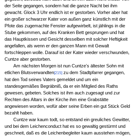
der Seite gegangen, sondern hat die ganze Nacht bei ihm
gewacht. Glock 3 Uhr endlich ist er gestorben. Vorher aber hat
ein großer schwarzer Kater von außen ganz künstlich mit der
Pfote das zugemachte Fenster aufgewirbelt, ist jählings in die
Stube gekommen, auf des Kranken Bett gesprungen und hat
das Hauptkissen und Gesicht desselben mit solcher Heftigkeit
angefallen, als wenn er den ganzen Mann mit Gewalt
fortschleppen wolle. Darauf ist der Kater wieder verschwunden,
Cuntze aber gestorben.
Am nächsten Morgen ist nun Cuntze's ältester Sohn mit
etlichen Blutsverwandten
zu dem Stadtpfarrer gegangen,
[215]
hat den Tod seines Vaters gemeldet und um ein
standesgemäßes Begräbniß, da er ein Mitglied des Raths
gewesen, gebeten. Solches ist ihm auch zugesagt und zur
Rechten des Altars in der Kirche ihm eine Grabstätte
angewiesen worden, wofür aber seine Erben ein gut Stück Geld
bezahlt haben.
Cuntze war kaum todt, so entstand ein greuliches Gewitter,
und bei dem Leichenconduct hat es so gewaltig gestürmt und
geschneit, daß es die Leichenbegleiter kaum ausstehen mögen,