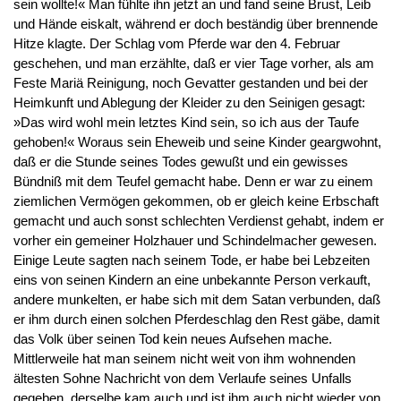
sein wollte!« Man fühlte ihn jetzt an und fand seine Brust, Leib
und Hände eiskalt, während er doch beständig über brennende
Hitze klagte. Der Schlag vom Pferde war den 4. Februar
geschehen, und man erzählte, daß er vier Tage vorher, als am
Feste Mariä Reinigung, noch Gevatter gestanden und bei der
Heimkunft und Ablegung der Kleider zu den Seinigen gesagt:
»Das wird wohl mein letztes Kind sein, so ich aus der Taufe
gehoben!« Woraus sein Eheweib und seine Kinder geargwohnt,
daß er die Stunde seines Todes gewußt und ein gewisses
Bündniß mit dem Teufel gemacht habe. Denn er war zu einem
ziemlichen Vermögen gekommen, ob er gleich keine Erbschaft
gemacht und auch sonst schlechten Verdienst gehabt, indem er
vorher ein gemeiner Holzhauer und Schindelmacher gewesen.
Einige Leute sagten nach seinem Tode, er habe bei Lebzeiten
eins von seinen Kindern an eine unbekannte Person verkauft,
andere munkelten, er habe sich mit dem Satan verbunden, daß
er ihm durch einen solchen Pferdeschlag den Rest gäbe, damit
das Volk über seinen Tod kein neues Aufsehen mache.
Mittlerweile hat man seinem nicht weit von ihm wohnenden
ältesten Sohne Nachricht von dem Verlaufe seines Unfalls
gegeben, derselbe kam auch und ist ihm auch nicht wieder von