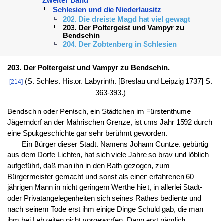
Zweiter Band
Schlesien und die Niederlausitz
202. Die dreiste Magd hat viel gewagt
203. Der Poltergeist und Vampyr zu
Bendschin
204. Der Zobtenberg in Schlesien
203. Der Poltergeist und Vampyr zu Bendschin.
(S. Schles. Histor. Labyrinth. [Breslau und Leipzig 1737] S.
[214]
363-393.)
Bendschin oder Pentsch, ein Städtchen im Fürstenthume
Jägerndorf an der Mährischen Grenze, ist ums Jahr 1592 durch
eine Spukgeschichte gar sehr berühmt geworden.
Ein Bürger dieser Stadt, Namens Johann Cuntze, gebürtig
aus dem Dorfe Lichten, hat sich viele Jahre so brav und löblich
aufgeführt, daß man ihn in den Rath gezogen, zum
Bürgermeister gemacht und sonst als einen erfahrenen 60
jährigen Mann in nicht geringem Werthe hielt, in allerlei Stadt-
oder Privatangelegenheiten sich seines Rathes bediente und
nach seinem Tode erst ihm einige Dinge Schuld gab, die man
ihm bei Lebzeiten nicht vorgeworfen. Dann erst nämlich