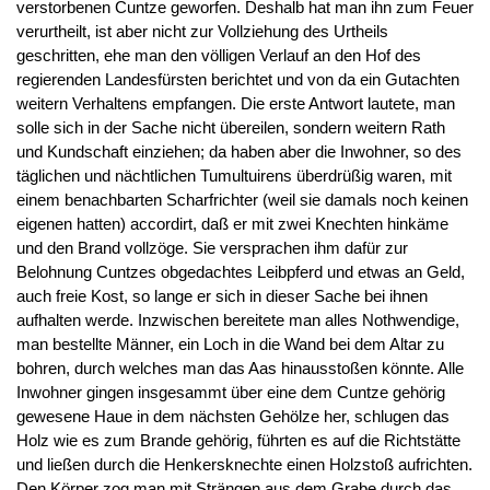
verstorbenen Cuntze geworfen. Deshalb hat man ihn zum Feuer
verurtheilt, ist aber nicht zur Vollziehung des Urtheils
geschritten, ehe man den völligen Verlauf an den Hof des
regierenden Landesfürsten berichtet und von da ein Gutachten
weitern Verhaltens empfangen. Die erste Antwort lautete, man
solle sich in der Sache nicht übereilen, sondern weitern Rath
und Kundschaft einziehen; da haben aber die Inwohner, so des
täglichen und nächtlichen Tumultuirens überdrüßig waren, mit
einem benachbarten Scharfrichter (weil sie damals noch keinen
eigenen hatten) accordirt, daß er mit zwei Knechten hinkäme
und den Brand vollzöge. Sie versprachen ihm dafür zur
Belohnung Cuntzes obgedachtes Leibpferd und etwas an Geld,
auch freie Kost, so lange er sich in dieser Sache bei ihnen
aufhalten werde. Inzwischen bereitete man alles Nothwendige,
man bestellte Männer, ein Loch in die Wand bei dem Altar zu
bohren, durch welches man das Aas hinausstoßen könnte. Alle
Inwohner gingen insgesammt über eine dem Cuntze gehörig
gewesene Haue in dem nächsten Gehölze her, schlugen das
Holz wie es zum Brande gehörig, führten es auf die Richtstätte
und ließen durch die Henkersknechte einen Holzstoß aufrichten.
Den Körper zog man mit Strängen aus dem Grabe durch das