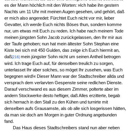
es der Mann höchlich mit den Worten: »Ich habe ihn gestern
Nachts um 11 Uhr mit meinen Augen gesehen, und gehört, daß
er mich also angeredet: Fürchtet Euch nicht vor mir, lieber
Gevatter, ich werde Euch nichts Böses thun, sondern komme
nur, um etwas mit Euch zu reden. Ich habe nach meinem Tode
meinen jüngsten Sohn Jacob zurückgelassen, den Ihr mir aus
der Taufe gehoben; nun hat mein ältester Sohn Stephan eine
Kiste bei sich mit 450 Gulden, das zeige ich Euch hiermit an,
daß
mein jüngster Sohn nicht um seinen Antheil betrogen
[216]
wird. Ich trage Euch auf, für denselben treulich zu sorgen,
unterlasset Ihr aber solches, so möget Ihr zusehen, was Euch
begegnen wird!« Dieser Mann war der Stadtschreiber allda und
versprach dem verlarvten Gespenste seine redlichen Dienste.
Darauf verschwand es aus diesem Zimmer, polterte aber im
andern Stockwerke desto heftiger, daß Alles erzitterte, begab
sich hernach in den Stall zu den Kühen und turnirte mit
denselben aufs Grausamste, als ob alle sich losgerissen hätten,
da man sie doch am Morgen in guter Ordnung angebunden
fand.
Das Haus dieses Stadtschreibers stand nun aber neben