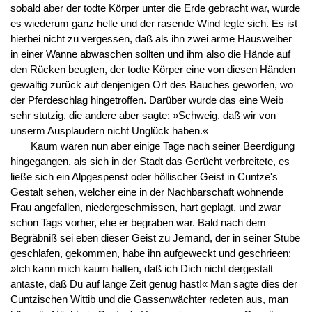
sobald aber der todte Körper unter die Erde gebracht war, wurde
es wiederum ganz helle und der rasende Wind legte sich. Es ist
hierbei nicht zu vergessen, daß als ihn zwei arme Hausweiber
in einer Wanne abwaschen sollten und ihm also die Hände auf
den Rücken beugten, der todte Körper eine von diesen Händen
gewaltig zurück auf denjenigen Ort des Bauches geworfen, wo
der Pferdeschlag hingetroffen. Darüber wurde das eine Weib
sehr stutzig, die andere aber sagte: »Schweig, daß wir von
unserm Ausplaudern nicht Unglück haben.«
Kaum waren nun aber einige Tage nach seiner Beerdigung
hingegangen, als sich in der Stadt das Gerücht verbreitete, es
ließe sich ein Alpgespenst oder höllischer Geist in Cuntze's
Gestalt sehen, welcher eine in der Nachbarschaft wohnende
Frau angefallen, niedergeschmissen, hart geplagt, und zwar
schon Tags vorher, ehe er begraben war. Bald nach dem
Begräbniß sei eben dieser Geist zu Jemand, der in seiner Stube
geschlafen, gekommen, habe ihn aufgeweckt und geschrieen:
»Ich kann mich kaum halten, daß ich Dich nicht dergestalt
antaste, daß Du auf lange Zeit genug hast!« Man sagte dies der
Cuntzischen Wittib und die Gassenwächter redeten aus, man