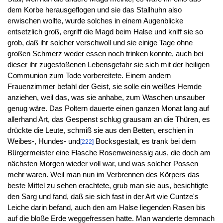
dem Korbe herausgeflogen und sie das Stallhuhn also
erwischen wollte, wurde solches in einem Augenblicke
entsetzlich groß, ergriff die Magd beim Halse und kniff sie so
grob, daß ihr solcher verschwoll und sie einige Tage ohne
großen Schmerz weder essen noch trinken konnte, auch bei
dieser ihr zugestoßenen Lebensgefahr sie sich mit der heiligen
Communion zum Tode vorbereitete. Einem andern
Frauenzimmer befahl der Geist, sie solle ein weißes Hemde
anziehen, weil das, was sie anhabe, zum Waschen unsauber
genug wäre. Das Poltern dauerte einen ganzen Monat lang auf
allerhand Art, das Gespenst schlug grausam an die Thüren, es
drückte die Leute, schmiß sie aus den Betten, erschien in
Weibes-, Hundes- und
Bocksgestalt, es trank bei dem
[222]
Bürgermeister eine Flasche Rosenweinessig aus, die doch am
nächsten Morgen wieder voll war, und was solcher Possen
mehr waren. Weil man nun im Verbrennen des Körpers das
beste Mittel zu sehen erachtete, grub man sie aus, besichtigte
den Sarg und fand, daß sie sich fast in der Art wie Cuntze's
Leiche darin befand, auch den am Halse liegenden Rasen bis
auf die bloße Erde weggefressen hatte. Man wanderte demnach