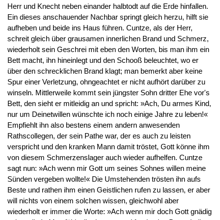
Herr und Knecht neben einander halbtodt auf die Erde hinfallen.
Ein dieses anschauender Nachbar springt gleich herzu, hilft sie
aufheben und beide ins Haus führen. Cuntze, als der Herr,
schreit gleich über grausamen innerlichen Brand und Schmerz,
wiederholt sein Geschrei mit eben den Worten, bis man ihm ein
Bett macht, ihn hineinlegt und den Schooß beleuchtet, wo er
über den schrecklichen Brand klagt; man bemerkt aber keine
Spur einer Verletzung, ohngeachtet er nicht aufhört darüber zu
winseln. Mittlerweile kommt sein jüngster Sohn dritter Ehe vor's
Bett, den sieht er mitleidig an und spricht: »Ach, Du armes Kind,
nur um Deinetwillen wünschte ich noch einige Jahre zu leben!«
Empfiehlt ihn also bestens einem andern anwesenden
Rathscollegen, der sein Pathe war, der es auch zu leisten
verspricht und den kranken Mann damit tröstet, Gott könne ihm
von diesem Schmerzenslager auch wieder aufhelfen. Cuntze
sagt nun: »Ach wenn mir Gott um seines Sohnes willen meine
Sünden vergeben wollte!« Die Umstehenden trösten ihn aufs
Beste und rathen ihm einen Geistlichen rufen zu lassen, er aber
will nichts von einem solchen wissen, gleichwohl aber
wiederholt er immer die Worte: »Ach wenn mir doch Gott gnädig