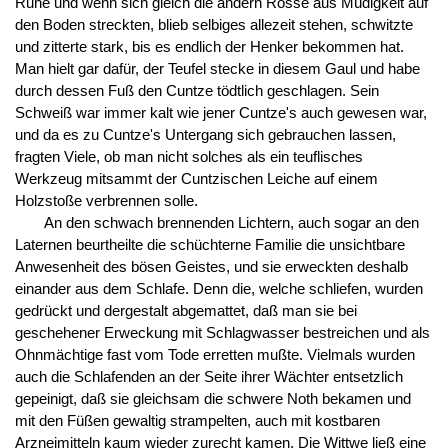
Ruhe und wenn sich gleich die andern Rosse aus Müdigkeit auf
den Boden streckten, blieb selbiges allezeit stehen, schwitzte
und zitterte stark, bis es endlich der Henker bekommen hat.
Man hielt gar dafür, der Teufel stecke in diesem Gaul und habe
durch dessen Fuß den Cuntze tödtlich geschlagen. Sein
Schweiß war immer kalt wie jener Cuntze's auch gewesen war,
und da es zu Cuntze's Untergang sich gebrauchen lassen,
fragten Viele, ob man nicht solches als ein teuflisches
Werkzeug mitsammt der Cuntzischen Leiche auf einem
Holzstoße verbrennen solle.
An den schwach brennenden Lichtern, auch sogar an den
Laternen beurtheilte die schüchterne Familie die unsichtbare
Anwesenheit des bösen Geistes, und sie erweckten deshalb
einander aus dem Schlafe. Denn die, welche schliefen, wurden
gedrückt und dergestalt abgemattet, daß man sie bei
geschehener Erweckung mit Schlagwasser bestreichen und als
Ohnmächtige fast vom Tode erretten mußte. Vielmals wurden
auch die Schlafenden an der Seite ihrer Wächter entsetzlich
gepeinigt, daß sie gleichsam die schwere Noth bekamen und
mit den Füßen gewaltig strampelten, auch mit kostbaren
Arzneimitteln kaum wieder zurecht kamen. Die Wittwe ließ eine