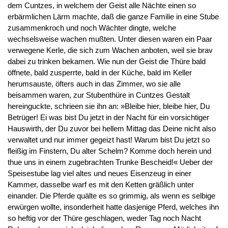
dem Cuntzes, in welchem der Geist alle Nächte einen so
erbärmlichen Lärm machte, daß die ganze Familie in eine Stube
zusammenkroch und noch Wächter dingte, welche
wechselsweise wachen mußten. Unter diesen waren ein Paar
verwegene Kerle, die sich zum Wachen anboten, weil sie brav
dabei zu trinken bekamen. Wie nun der Geist die Thüre bald
öffnete, bald zusperrte, bald in der Küche, bald im Keller
herumsauste, öfters auch in das Zimmer, wo sie alle
beisammen waren, zur Stubenthüre in Cuntzes Gestalt
hereinguckte, schrieen sie ihn an: »Bleibe hier, bleibe hier, Du
Betrüger! Ei was bist Du jetzt in der Nacht für ein vorsichtiger
Hauswirth, der Du zuvor bei hellem Mittag das Deine nicht also
verwaltet und nur immer gegeizt hast! Warum bist Du jetzt so
fleißig im Finstern, Du alter Schelm? Komme doch herein und
thue uns in einem zugebrachten Trunke Bescheid!« Ueber der
Speisestube lag viel altes und neues Eisenzeug in einer
Kammer, dasselbe warf es mit den Ketten gräßlich unter
einander. Die Pferde quälte es so grimmig, als wenn es selbige
erwürgen wollte, insonderheit hatte dasjenige Pferd, welches ihn
so heftig vor der Thüre geschlagen, weder Tag noch Nacht