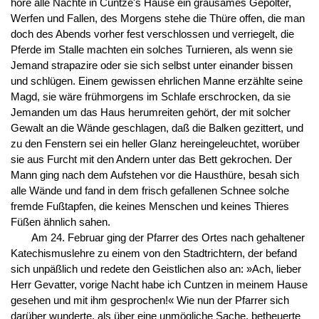
höre alle Nächte in Cuntze's Hause ein grausames Gepolter,
Werfen und Fallen, des Morgens stehe die Thüre offen, die man
doch des Abends vorher fest verschlossen und verriegelt, die
Pferde im Stalle machten ein solches Turnieren, als wenn sie
Jemand strapazire oder sie sich selbst unter einander bissen
und schlügen. Einem gewissen ehrlichen Manne erzählte seine
Magd, sie wäre frühmorgens im Schlafe erschrocken, da sie
Jemanden um das Haus herumreiten gehört, der mit solcher
Gewalt an die Wände geschlagen, daß die Balken gezittert, und
zu den Fenstern sei ein heller Glanz hereingeleuchtet, worüber
sie aus Furcht mit den Andern unter das Bett gekrochen. Der
Mann ging nach dem Aufstehen vor die Hausthüre, besah sich
alle Wände und fand in dem frisch gefallenen Schnee solche
fremde Fußtapfen, die keines Menschen und keines Thieres
Füßen ähnlich sahen.
Am 24. Februar ging der Pfarrer des Ortes nach gehaltener
Katechismuslehre zu einem von den Stadtrichtern, der befand
sich unpäßlich und redete den Geistlichen also an: »Ach, lieber
Herr Gevatter, vorige Nacht habe ich Cuntzen in meinem Hause
gesehen und mit ihm gesprochen!« Wie nun der Pfarrer sich
darüber wunderte, als über eine unmögliche Sache, betheuerte