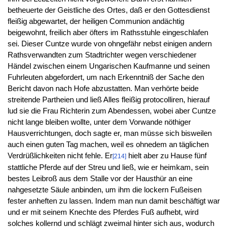
betheuerte der Geistliche des Ortes, daß er den Gottesdienst
fleißig abgewartet, der heiligen Communion andächtig
beigewohnt, freilich aber öfters im Rathsstuhle eingeschlafen
sei. Dieser Cuntze wurde von ohngefähr nebst einigen andern
Rathsverwandten zum Stadtrichter wegen verschiedener
Händel zwischen einem Ungarischen Kaufmanne und seinen
Fuhrleuten abgefordert, um nach Erkenntniß der Sache den
Bericht davon nach Hofe abzustatten. Man verhörte beide
streitende Partheien und ließ Alles fleißig protocolliren, hierauf
lud sie die Frau Richterin zum Abendessen, wobei aber Cuntze
nicht lange bleiben wollte, unter dem Vorwande nöthiger
Hausverrichtungen, doch sagte er, man müsse sich bisweilen
auch einen guten Tag machen, weil es ohnedem an täglichen
Verdrüßlichkeiten nicht fehle. Er
hielt aber zu Hause fünf
[214]
stattliche Pferde auf der Streu und ließ, wie er heimkam, sein
bestes Leibroß aus dem Stalle vor der Hausthür an eine
nahgesetzte Säule anbinden, um ihm die lockern Fußeisen
fester anheften zu lassen. Indem man nun damit beschäftigt war
und er mit seinem Knechte des Pferdes Fuß aufhebt, wird
solches kollernd und schlägt zweimal hinter sich aus, wodurch