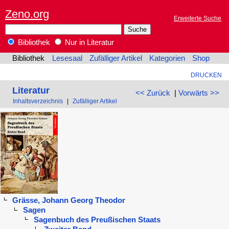
Zeno.org
Erweiterte Suche
Bibliothek
Nur in Literatur
Bibliothek
Lesesaal
Zufälliger Artikel
Kategorien
Shop
DRUCKEN
Literatur
<< Zurück
|
Vorwärts >>
Inhaltsverzeichnis
|
Zufälliger Artikel
Grässe, Johann Georg Theodor
Sagen
Sagenbuch des Preußischen Staats