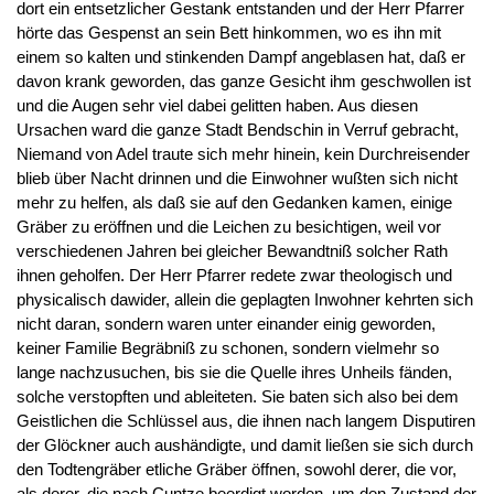
dort ein entsetzlicher Gestank entstanden und der Herr Pfarrer
hörte das Gespenst an sein Bett hinkommen, wo es ihn mit
einem so kalten und stinkenden Dampf angeblasen hat, daß er
davon krank geworden, das ganze Gesicht ihm geschwollen ist
und die Augen sehr viel dabei gelitten haben. Aus diesen
Ursachen ward die ganze Stadt Bendschin in Verruf gebracht,
Niemand von Adel traute sich mehr hinein, kein Durchreisender
blieb über Nacht drinnen und die Einwohner wußten sich nicht
mehr zu helfen, als daß sie auf den Gedanken kamen, einige
Gräber zu eröffnen und die Leichen zu besichtigen, weil vor
verschiedenen Jahren bei gleicher Bewandtniß solcher Rath
ihnen geholfen. Der Herr Pfarrer redete zwar theologisch und
physicalisch dawider, allein die geplagten Inwohner kehrten sich
nicht daran, sondern waren unter einander einig geworden,
keiner Familie Begräbniß zu schonen, sondern vielmehr so
lange nachzusuchen, bis sie die Quelle ihres Unheils fänden,
solche verstopften und ableiteten. Sie baten sich also bei dem
Geistlichen die Schlüssel aus, die ihnen nach langem Disputiren
der Glöckner auch aushändigte, und damit ließen sie sich durch
den Todtengräber etliche Gräber öffnen, sowohl derer, die vor,
als derer, die nach Cuntze beerdigt worden, um den Zustand der