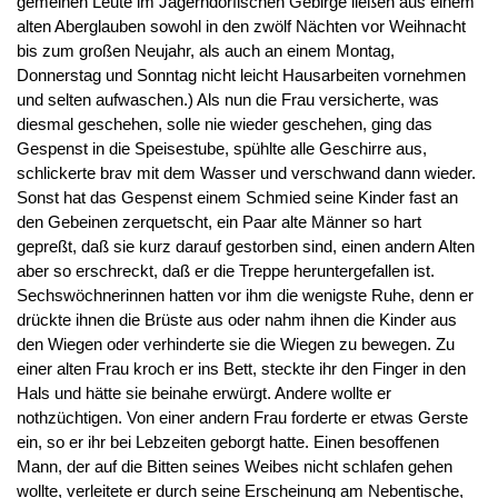
gemeinen Leute im Jägerndorfischen Gebirge ließen aus einem
alten Aberglauben sowohl in den zwölf Nächten vor Weihnacht
bis zum großen Neujahr, als auch an einem Montag,
Donnerstag und Sonntag nicht leicht Hausarbeiten vornehmen
und selten aufwaschen.) Als nun die Frau versicherte, was
diesmal geschehen, solle nie wieder geschehen, ging das
Gespenst in die Speisestube, spühlte alle Geschirre aus,
schlickerte brav mit dem Wasser und verschwand dann wieder.
Sonst hat das Gespenst einem Schmied seine Kinder fast an
den Gebeinen zerquetscht, ein Paar alte Männer so hart
gepreßt, daß sie kurz darauf gestorben sind, einen andern Alten
aber so erschreckt, daß er die Treppe heruntergefallen ist.
Sechswöchnerinnen hatten vor ihm die wenigste Ruhe, denn er
drückte ihnen die Brüste aus oder nahm ihnen die Kinder aus
den Wiegen oder verhinderte sie die Wiegen zu bewegen. Zu
einer alten Frau kroch er ins Bett, steckte ihr den Finger in den
Hals und hätte sie beinahe erwürgt. Andere wollte er
nothzüchtigen. Von einer andern Frau forderte er etwas Gerste
ein, so er ihr bei Lebzeiten geborgt hatte. Einen besoffenen
Mann, der auf die Bitten seines Weibes nicht schlafen gehen
wollte, verleitete er durch seine Erscheinung am Nebentische,