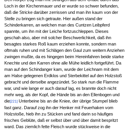
Loch in der Kirchenmauer und er wurde so schwer befunden,
daß die Stricke darüber zerrissen und man ihn kaum von der
Stelle zu bringen sich getraute. Hier außen stand der
Schinderkarren, an welchen man des Cuntzen Leibpferd
spannte, um ihn mit der Leiche fortzuschleppen. Dieses
geschah also, aber mit solcher Beschwerlichkeit, daß ihn
besagtes starkes Roß kaum erziehen konnte, sondern man
oftmals ruhen und mit Schlägen den Gaul zum weitern Anziehen
zwingen mußte, da es hingegen beim Hereinfahren beide starke
Knechte und den Karren ohne alle Mühe leidlich fortgeführt. Da
man auf den Schindanger kam, wurde der Leichnam mit dem
am Halse gelegenen Erdklos und Sterbekittel auf den Holzstoß
gebracht und derselbe angezündet. So stark nun die Flamme
war, und wie lange er auch darauf lag, es brannte doch nicht
mehr weg, als der Kopf, die Hände bis an den Ellenbogen und
die
Unterbeine bis an die Kniee, der übrige Stumpel blieb
[221]
fast ganz. Darauf zog ihn der Henker mit Feuerhaken vom
Holzstoße, hieb ihn zu Stücken und fand darin so häufiges
frisches Geblüte, daß er selbst über und über damit bespritzt
ward. Das ziemlich fette Fleisch wurde stückweise in die