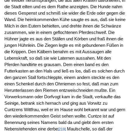
die Weiber herumsprangen, die aus allen Kräften davonliefen, in
die Stadt eilten und es dem Rathe anzeigten. Die Hunde nahm
dieses Gespenst und schmiß sie wider die Erde oder gegen die
Wand. Die heimkommenden Kühe saugte es aus, daß sie keine
Milch in den Eutern behielten, und drehte ihnen die Schwänze
zusammen, wie in einem geflochtenen Pferdeschweif. Die
Hühner jagte es aus den Ställen und Körben und fraß ihnen die
jungen Hühnlein. Die Ziegen legte es mit gebundenen Füßen in
die Krippen. Den Kälbern benahm es mit Aussaugen alle
Lebenskraft, so daß sie wie Laternen aussahen. Mit den
Pferden handtirte es grausam. Dem einen band es den
Futterkasten an den Hals und ließ es los, daß es solchen durch
den ganzen Stall fortschleppte, einem andern steckte es den
einen Schenkel durch den Ohrriemen so fest, daß man zum
Herunterlassen den Riemen entzweischneiden mußte. Ein
Vorwerksmann oder Dorfvogt kam in die Stadt, verkaufte das
Seinige, betrank sich hernach und ging aus Vorwitz zu
Cuntzens Wittfrau, weil er im Hause wohl bekannt war und gern
den wiederkommenden Geist sehen wollte. Cuntze ist auf
Benennung seines Namens bald da und giebt dem ersten
Nebenstehenden eine derbe
Maulschelle, so daß der
[219]