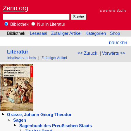
Zeno.org
Erweiterte Suche
Bibliothek
Nur in Literatur
Bibliothek
Lesesaal
Zufälliger Artikel
Kategorien
Shop
DRUCKEN
Literatur
<< Zurück
|
Vorwärts >>
Inhaltsverzeichnis
|
Zufälliger Artikel
Grässe, Johann Georg Theodor
Sagen
Sagenbuch des Preußischen Staats