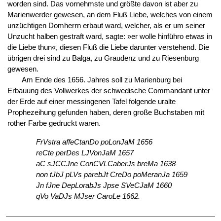
worden sind. Das vornehmste und größte davon ist aber zu
Marienwerder gewesen, an dem Fluß Liebe, welches von einem
unzüchtigen Domherrn erbaut ward, welcher, als er um seiner
Unzucht halben gestraft ward, sagte: »er wolle hinführo etwas in
die Liebe thun«, diesen Fluß die Liebe darunter verstehend. Die
übrigen drei sind zu Balga, zu Graudenz und zu Riesenburg
gewesen.
Am Ende des 1656. Jahres soll zu Marienburg bei
Erbauung des Vollwerkes der schwedische Commandant unter
der Erde auf einer messingenen Tafel folgende uralte
Prophezeihung gefunden haben, deren große Buchstaben mit
rother Farbe gedruckt waren.
FrVstra affeCtanDo poLonJaM 1656
reCte perDes LJVonJaM 1657
aC sJCCJne ConCVLCaberJs breMa 1638
non tJbJ pLVs parebJt CreDo poMeranJa 1659
Jn fJne DepLorabJs Jpse SVeCJaM 1660
qVo VaDJs MJser CaroLe 1662.