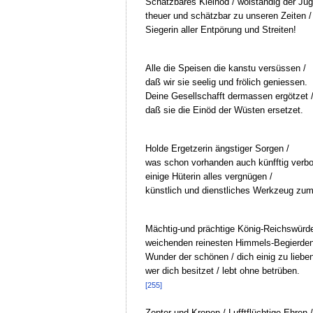
Schätzbares Kleinod / wolständig der Jug
theuer und schätzbar zu unseren Zeiten /
Siegerin aller Entpörung und Streiten!
Alle die Speisen die kanstu versüssen /
daß wir sie seelig und frölich geniessen.
Deine Gesellschafft dermassen ergötzet 
daß sie die Einöd der Wüsten ersetzet.
Holde Ergetzerin ängstiger Sorgen /
was schon vorhanden auch künfftig verbo
einige Hüterin alles vergnügen /
künstlich und dienstliches Werkzeug zum
Mächtig-und prächtige König-Reichswürde
weichenden reinesten Himmels-Begierden
Wunder der schönen / dich einig zu lieben
wer dich besitzet / lebt ohne betrüben.
[255]
Zepter und Kronen / Lufftflüchtige Ehren /