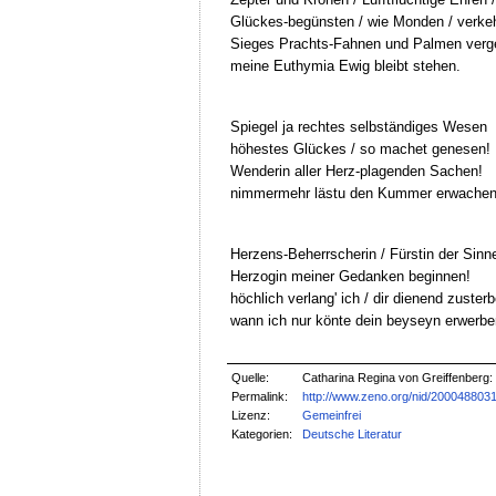
Glückes-begünsten / wie Monden / verke
Sieges Prachts-Fahnen und Palmen verg
meine Euthymia Ewig bleibt stehen.
Spiegel ja rechtes selbständiges Wesen
höhestes Glückes / so machet genesen!
Wenderin aller Herz-plagenden Sachen!
nimmermehr lästu den Kummer erwachen
Herzens-Beherrscherin / Fürstin der Sinn
Herzogin meiner Gedanken beginnen!
höchlich verlang' ich / dir dienend zusterb
wann ich nur könte dein beyseyn erwerbe
Quelle:
Catharina Regina von Greiffenberg:
Permalink:
http://www.zeno.org/nid/200048803
Lizenz:
Gemeinfrei
Kategorien:
Deutsche Literatur