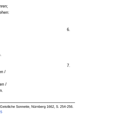
hren;
ehen:
6.
.
7.
en /
en /
n.
 Geistliche Sonnette, Nürnberg 1662, S. 254-256.
15