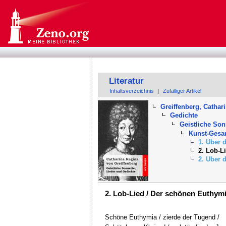
Literatur
Inhaltsverzeichnis
|
Zufälliger Artikel
Greiffenberg, Cathar
Gedichte
Geistliche Son
Kunst-Gesan
1. Uber 
2. Lob-L
2. Uber 
2. Lob-Lied / Der schönen Euthy
Schöne Euthymia / zierde der Tugend /