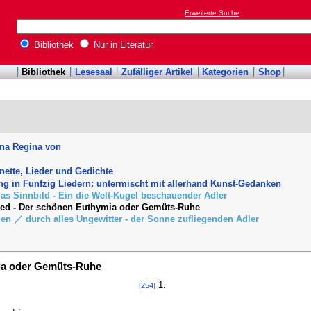
Erweiterte Suche
Bibliothek
Nur in Literatur
Bibliothek
Lesesaal
Zufälliger Artikel
Kategorien
Shop
ina Regina von
nette, Lieder und Gedichte
g in Funfzig Liedern: untermischt mit allerhand Kunst-Gedanken
das Sinnbild - Ein die Welt-Kugel beschauender Adler
ied - Der schönen Euthymia oder Gemüts-Ruhe
den ／ durch alles Ungewitter - der Sonne zufliegenden Adler
mia oder Gemüts-Ruhe
1.
[254]