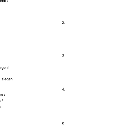
end /
2.
/
3.
rgen!
 siegen!
4.
n /
 /
.
5.