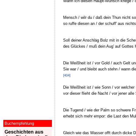
Wann ich diesen Haupt-Wunsch kriege / opf
Mensch / wilr du / daß dein Thun nicht so
so ruffe diesen an / der schuff' aus nicht
Soll deiner Anschläg Bolz mit in die Sch
des Glückes / muß dein Aug' auf Gottes 
Die Weißheit ist / vor Gold / auch Gelt un
Sie war / und bleibt auch stehn / wann di
[404]
Die Weißheit ist / wie Sonn / vor welcher
vor dieser flieht die Nacht / vor jener alle
Die Tugend / wie der Palm so schwere Frü
erhebt sich mehr empor: die Last den Muh
Buchempfehlung
Geschichten aus
Gleich wie das Wasser offt durch dicke 