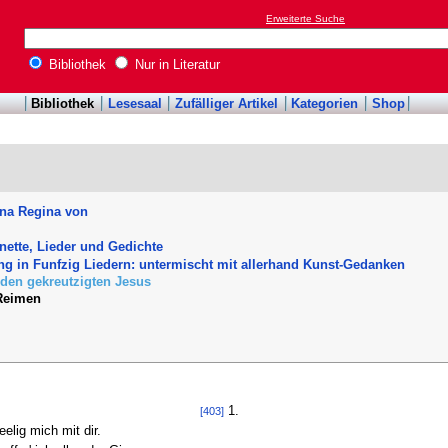
Erweiterte Suche
Bibliothek
Nur in Literatur
Bibliothek
Lesesaal
Zufälliger Artikel
Kategorien
Shop
ina Regina von
nette, Lieder und Gedichte
g in Funfzig Liedern: untermischt mit allerhand Kunst-Gedanken
 den gekreutzigten Jesus
Reimen
1.
[403]
lig mich mit dir.