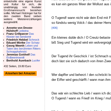
entwickelte eine eigene Kunst
es kan ein ganzes Meer der Wollust aus ih
und Kultur für sich, die
unabhängig von feudaler
Großmannssucht bestehen
sollte. Michael Holzinger hat für
den zweiten Band sieben
O Tugend! wann nicht wär dein End mit Fr
weitere Meistererzählungen
ausgewählt.
so fündstu wenig Volck / das deiner Herrs
[406]
Annette von Droste-
Hülshoff
Ledwina
Franz Grillparzer
Das
Kloster bei Sendomir
Ein kleines dulde dich / O Creutz-belaste
Friedrich Hebbel
Schnock
biß Sieg und Tugend wird ein wolvergnüg
Eduard Mörike
Der Schatz
Georg Weerth
Leben und
Taten des berühmten Ritters
Schnapphahnski
Jeremias Gotthelf
Das
Der Tugend ihr Geschick / ist Schmach u
Erdbeerimareili
Berthold Auerbach
Lucifer
doch läst sie sich dadurch von ihren Zwe
432 Seiten, 19.80 Euro
Ansehen bei Amazon
Wer dapffer und beherzt / den schröckt ke
der Eiffer wird geschärfft / wann man ihm
Das wär ein schlechte Lieb / wann ich dich
O Tugend / wann es Fried! im Krieg / muß