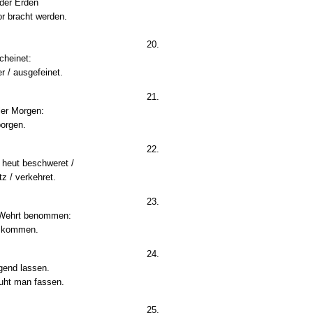
 der Erden
r bracht werden.
20.
cheinet:
r / ausgefeinet.
21.
ler Morgen:
borgen.
22.
h heut beschweret /
z / verkehret.
23.
n Wehrt benommen:
e kommen.
24.
ugend lassen.
uht man fassen.
25.