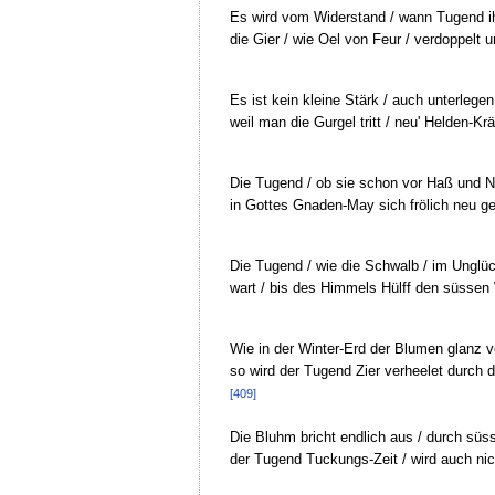
Es wird vom Widerstand / wann Tugend i
die Gier / wie Oel von Feur / verdoppelt u
Es ist kein kleine Stärk / auch unterlegen
weil man die Gurgel tritt / neu' Helden-Krä
Die Tugend / ob sie schon vor Haß und Nei
in Gottes Gnaden-May sich frölich neu ge
Die Tugend / wie die Schwalb / im Unglück
wart / bis des Himmels Hülff den süssen 
Wie in der Winter-Erd der Blumen glanz v
so wird der Tugend Zier verheelet durch 
[409]
Die Bluhm bricht endlich aus / durch süs
der Tugend Tuckungs-Zeit / wird auch nic