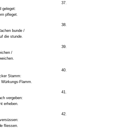
37.
d geleget:
rn pfleget.
38.
Rachen bunde /
uf die stunde.
39.
eichen /
 weichen.
40.
dicker Stamm:
sse Würkungs-Flamm.
41.
ach vergeben:
ht erheben.
42.
 versüssen:
e fliessen.