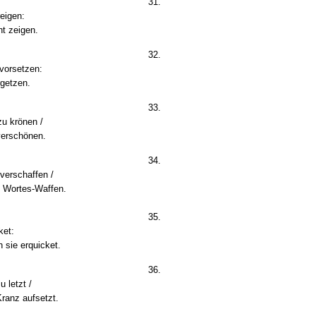
31.
reigen:
ht zeigen.
32.
 vorsetzen:
rgetzen.
33.
zu krönen /
 verschönen.
34.
 verschaffen /
d Wortes-Waffen.
35.
ket:
h sie erquicket.
36.
 letzt /
ranz aufsetzt.