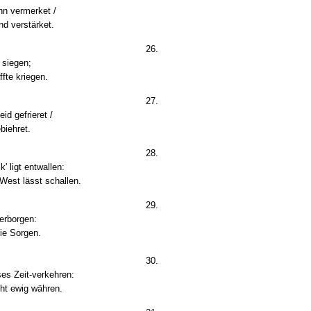
hn vermerket /
nd verstärket.
26.
 siegen;
ffte kriegen.
27.
d gefrieret /
biehret.
28.
' ligt entwallen:
West lässt schallen.
29.
erborgen:
die Sorgen.
30.
ses Zeit-verkehren:
ht ewig währen.