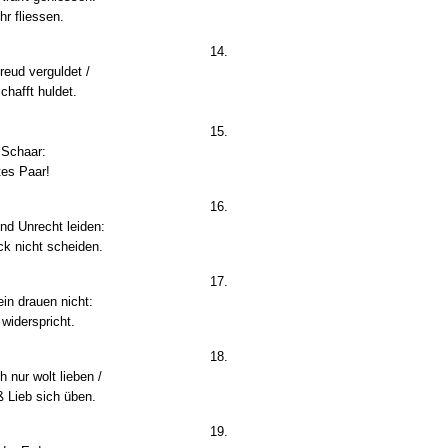
r fliessen.
14.
eud verguldet /
chafft huldet.
15.
 Schaar:
tes Paar!
16.
nd Unrecht leiden:
ck nicht scheiden.
17.
in drauen nicht:
 widerspricht.
18.
 nur wolt lieben /
 Lieb sich üben.
19.