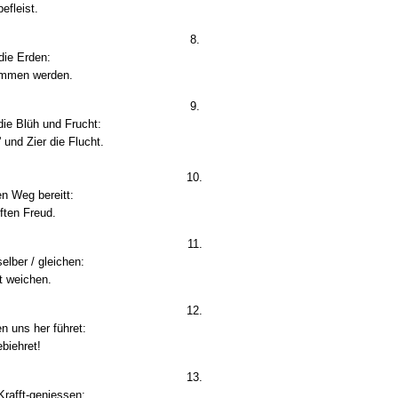
efleist.
8.
die Erden:
kommen werden.
9.
die Blüh und Frucht:
und Zier die Flucht.
10.
en Weg bereitt:
ften Freud.
11.
selber / gleichen:
it weichen.
12.
n uns her führet:
ebiehret!
13.
Krafft-geniessen: