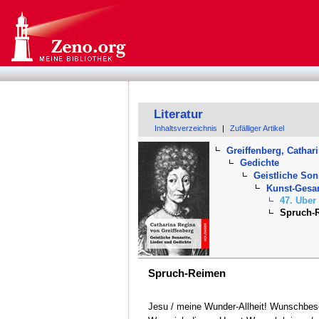
Literatur
Inhaltsverzeichnis
|
Zufälliger Artikel
Greiffenberg, Cathar
Gedichte
Geistliche Son
Kunst-Gesan
47. Uber
Spruch-
Spruch-Reimen
Jesu / meine Wunder-Allheit! Wunschbesee