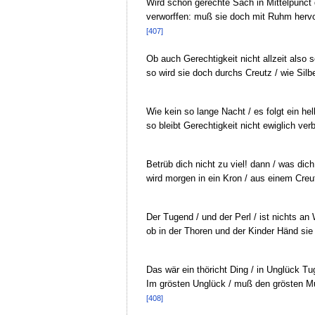
Wird schon gerechte Sach in Mittelpunct
verworffen: muß sie doch mit Ruhm hervo
[407]
Ob auch Gerechtigkeit nicht allzeit also s
so wird sie doch durchs Creutz / wie Silbe
Wie kein so lange Nacht / es folgt ein hel
so bleibt Gerechtigkeit nicht ewiglich ver
Betrüb dich nicht zu viel! dann / was dic
wird morgen in ein Kron / aus einem Creut
Der Tugend / und der Perl / ist nichts a
ob in der Thoren und der Kinder Händ si
Das wär ein thöricht Ding / in Unglück T
Im grösten Unglück / muß den grösten M
[408]