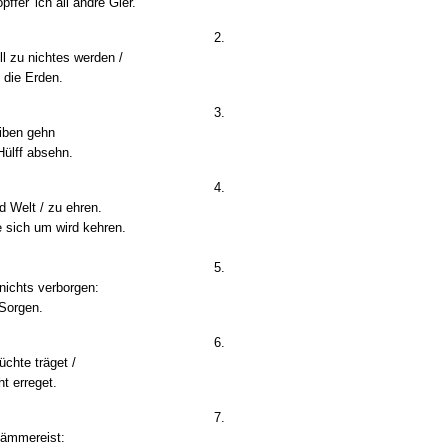
fer' ich all andre Gier.
2.
ll zu nichtes werden /
s die Erden.
3.
eiben gehn
Hülff absehn.
4.
d Welt / zu ehren.
e sich um wird kehren.
5.
 nichts verborgen:
 Sorgen.
6.
chte träget /
t erreget.
7.
Dämmereist: