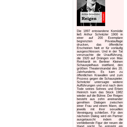
Die 1897 entstandene Komödie
ließ Arthur Schnitzler 1900 in
einer auf 200 Exemplare
begrenzten Privatauflage
drucken, das öffentliche
Erscheinen hielt er für vorläufig
ausgeschlossen. Und in der Tat
verursachte die Uraufführung,
die 1920 auf Drängen von Max
Reinhardt im Berliner Kleinen
Schauspielhaus stattfand, den
größten Theaterskandal des 20.
Jahrhunderts. Es kam zu
öffentlichen Krawallen und zum
Prozess gegen die Schauspieler.
Schnitzler untersagte weitere
Aufführungen und erst nach dem
Tode seines Sohnes und Erben
Heinrich kam das Stück 1982
wieder auf die Bühne. Der Reigen
besteht aus zehn aneinander
gereihten Dialogen zwischen
einer Frau und einem Mann, die
jeweils mit ihrer sexuellen
Vereinigung schließen. Für den
nächsten Dialog wird ein Partner
ausgetauscht indem die
verbleibende Figur der neuen die
Hand reicht. So entsteht ein