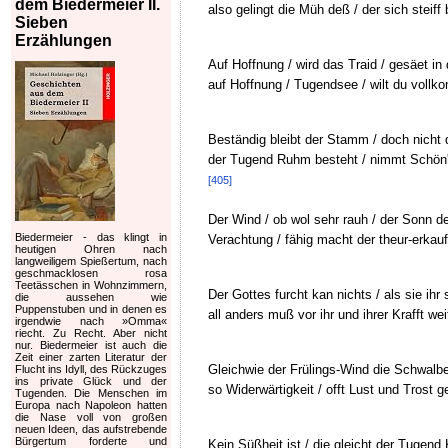
dem Biedermeier II.
also gelingt die Müh deß / der sich steiff b
Sieben
Erzählungen
Auf Hoffnung / wird das Traid / gesäet in 
auf Hoffnung / Tugendsee / wilt du voll
Beständig bleibt der Stamm / doch nicht 
der Tugend Ruhm besteht / nimmt Schön' 
[405]
Der Wind / ob wol sehr rauh / der Sonn d
Biedermeier - das klingt in
Verachtung / fähig macht der theur-erkauf
heutigen Ohren nach
langweiligem Spießertum, nach
geschmacklosen rosa
Teetässchen in Wohnzimmern,
Der Gottes furcht kan nichts / als sie ihr 
die aussehen wie
Puppenstuben und in denen es
all anders muß vor ihr und ihrer Krafft we
irgendwie nach »Omma«
riecht. Zu Recht. Aber nicht
nur. Biedermeier ist auch die
Zeit einer zarten Literatur der
Gleichwie der Frülings-Wind die Schwalbe
Flucht ins Idyll, des Rückzuges
ins private Glück und der
so Widerwärtigkeit / offt Lust und Trost g
Tugenden. Die Menschen im
Europa nach Napoleon hatten
die Nase voll von großen
neuen Ideen, das aufstrebende
Bürgertum forderte und
Kein Süßheit ist / die gleicht der Tugend 