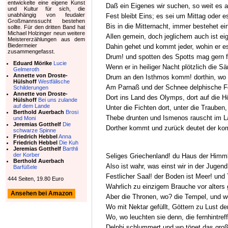
entwickelte eine eigene Kunst
Daß ein Eigenes wir suchen, so weit es a
und Kultur für sich, die
unabhängig von feudaler
Fest bleibt Eins; es sei um Mittag oder e
Großmannssucht bestehen
Bis in die Mitternacht, immer bestehet e
sollte. Für den dritten Band hat
Michael Holzinger neun weitere
Allen gemein, doch jeglichem auch ist ei
Meistererzählungen aus dem
Biedermeier
Dahin gehet und kommt jeder, wohin er e
zusammengefasst.
Drum! und spotten des Spotts mag gern 
Eduard Mörike
Lucie
Wenn er in heiliger Nacht plötzlich die Sän
Gelmeroth
Annette von Droste-
Drum an den Isthmos komm! dorthin, wo 
Hülshoff
Westfälische
Am Parnaß und der Schnee delphische F
Schilderungen
Annette von Droste-
Dort ins Land des Olymps, dort auf die H
Hülshoff
Bei uns zulande
auf dem Lande
Unter die Fichten dort, unter die Trauben
Berthold Auerbach
Brosi
Thebe drunten und Ismenos rauscht im 
und Moni
Jeremias Gotthelf
Die
Dorther kommt und zurück deutet der k
schwarze Spinne
Friedrich Hebbel
Anna
Friedrich Hebbel
Die Kuh
Jeremias Gotthelf
Barthli
der Korber
Seliges Griechenland! du Haus der Himml
Berthold Auerbach
Also ist wahr, was einst wir in der Jugend
Barfüßele
Festlicher Saal! der Boden ist Meer! und
444 Seiten, 19.80 Euro
Wahrlich zu einzigem Brauche vor alters 
Ansehen bei Amazon
Aber die Thronen, wo? die Tempel, und w
Wo mit Nektar gefüllt, Göttern zu Lust d
Wo, wo leuchten sie denn, die fernhintre
Delphi schlummert und wo tönet das gro