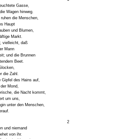
rleuchtete Gasse,
 die Wagen hinweg.
 ruhen die Menschen,
es Haupt
rauben und Blumen,
ftige Markt.
 vielleicht, daß
mer Mann
it; und die Brunnen
ftendem Beet.
 Glocken,
 die Zahl.
 Gipfel des Hains auf,
 der Mond,
ische, die Nacht kommt,
ert um uns,
ngin unter den Menschen,
erauf.
2
en und niemand
het von ihr.