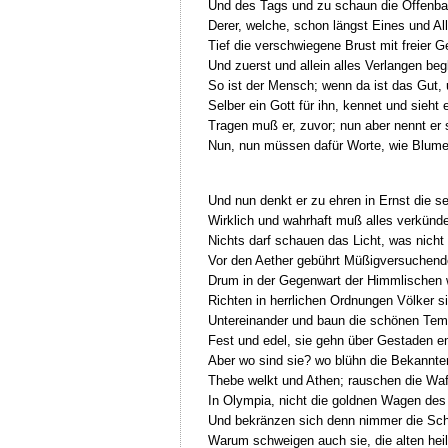
Und des Tags und zu schaun die Offenbar
Derer, welche, schon längst Eines und Al
Tief die verschwiegene Brust mit freier G
Und zuerst und allein alles Verlangen beg
So ist der Mensch; wenn da ist das Gut,
Selber ein Gott für ihn, kennet und sieht e
Tragen muß er, zuvor; nun aber nennt er 
Nun, nun müssen dafür Worte, wie Blume
Und nun denkt er zu ehren in Ernst die se
Wirklich und wahrhaft muß alles verkünde
Nichts darf schauen das Licht, was nicht
Vor den Aether gebührt Müßigversuchende
Drum in der Gegenwart der Himmlischen 
Richten in herrlichen Ordnungen Völker s
Untereinander und baun die schönen Tem
Fest und edel, sie gehn über Gestaden e
Aber wo sind sie? wo blühn die Bekannte
Thebe welkt und Athen; rauschen die Waf
In Olympia, nicht die goldnen Wagen des
Und bekränzen sich denn nimmer die Schi
Warum schweigen auch sie, die alten hei