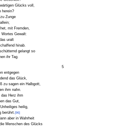
wärtigen Glücks voll,
n herein?
e zu Zunge
llein;
chet, mit Fremden,
s Wortes Gewalt:
das uralt
schaffend hinab.
schütternd gelangt so
en ihr Tag.
5
en entgegen
ndend das Glück,
 zu sagen ein Halbgott,
en ihm nahn.
n das Herz ihm
hen das Gut,
nheiliges heilig,
 berührt.
[96]
ann aber in Wahrheit
die Menschen des Glücks