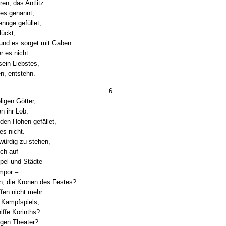
en, das Antlitz
les genannt,
enüge gefüllet,
lückt;
 und es sorget mit Gaben
r es nicht.
sein Liebstes,
n, entstehn.
6
ligen Götter,
n ihr Lob.
 den Hohen gefället,
s nicht.
würdig zu stehen,
ich auf
pel und Städte
mpor –
n, die Kronen des Festes?
fen nicht mehr
 Kampfspiels,
ffe Korinths?
lgen Theater?