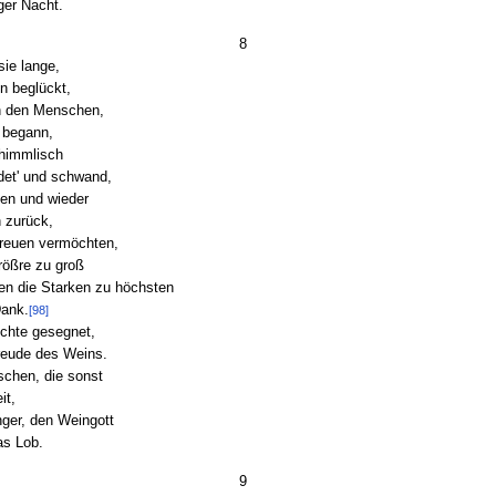
ger Nacht.
8
sie lange,
n beglückt,
on den Menschen,
 begann,
 himmlisch
det' und schwand,
en und wieder
 zurück,
freuen vermöchten,
rößre zu groß
en die Starken zu höchsten
Dank.
[98]
ichte gesegnet,
eude des Weins.
schen, die sonst
it,
nger, den Weingott
as Lob.
9