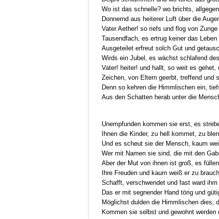
Wo ist das schnelle? wo brichts, allgegen
Donnernd aus heiterer Luft über die Auge
Vater Aether! so riefs und flog von Zung
Tausendfach, es ertrug keiner das Leben a
Ausgeteilet erfreut solch Gut und getaus
Wirds ein Jubel, es wächst schlafend de
Vater! heiter! und hallt, so weit es gehet, 
Zeichen, von Eltern geerbt, treffend und 
Denn so kehren die Himmlischen ein, tief
Aus den Schatten herab unter die Mensch
Unempfunden kommen sie erst, es streb
Ihnen die Kinder, zu hell kommet, zu ble
Und es scheut sie der Mensch, kaum weiß
Wer mit Namen sie sind, die mit den Gab
Aber der Mut von ihnen ist groß, es fülle
Ihre Freuden und kaum weiß er zu brauc
Schafft, verschwendet und fast ward ihm U
Das er mit segnender Hand törig und gütig
Möglichst dulden die Himmlischen dies; d
Kommen sie selbst und gewohnt werden 