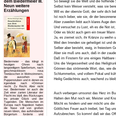
dem Biedermeier III.
So bewegt sie die Welt und die hoffende
Neun weitere
Selbst kein Weiser versteht, was sie bere
Erzählungen
Will es der oberste Gott, der sehr dich li
Ist noch lieber, wie sie, dir der besonnen
Aber zuweilen liebt auch klares Auge den
Und versuchet zu Lust, eh es die Not ist,
Oder es blickt auch gern ein treuer Mann 
Ja, es ziemet sich, ihr Kränze zu weihn
Weil den Irrenden sie geheiliget ist und d
Selber aber besteht, ewig, in freiestem Ge
Aber sie muß uns auch, daß in der zaude
Daß im Finstern für uns einiges Haltbare 
Biedermeier - das klingt in
Uns die Vergessenheit und das Heiligtru
heutigen Ohren nach
langweiligem Spießertum, nach
Gönnen das strömende Wort, das, wie die
geschmacklosen rosa
Schlummerlos, und vollern Pokal und kü
Teetässchen in Wohnzimmern,
die aussehen wie
Heilig Gedächtnis auch, wachend zu blei
Puppenstuben und in denen es
irgendwie nach »Omma«
riecht. Zu Recht. Aber nicht
nur. Biedermeier ist auch die
Zeit einer zarten Literatur der
Auch verbergen umsonst das Herz im Bu
Flucht ins Idyll, des Rückzuges
Halten den Mut noch wir, Meister und Kn
ins private Glück und der
Tugenden. Die Menschen im
Möcht es hindern und wer möcht uns die 
Europa nach Napoleon hatten
die Nase voll von großen
Göttliches Feuer auch treibet, bei Tag un
neuen Ideen, das aufstrebende
Aufzubrechen. So komm! daß wir das Of
Bürgertum forderte und