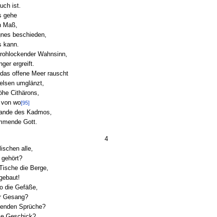
uch ist.
s gehe
in Maß,
gnes beschieden,
s kann.
frohlockender Wahnsinn,
ger ergreift.
das offene Meer rauscht
elsen umglänzt,
öhe Cithärons,
, von wo
[95]
Lande des Kadmos,
ommende Gott.
4
ischen alle,
 gehört?
 Tische die Berge,
gebaut!
o die Gefäße,
er Gesang?
ffenden Sprüche?
ße Geschick?