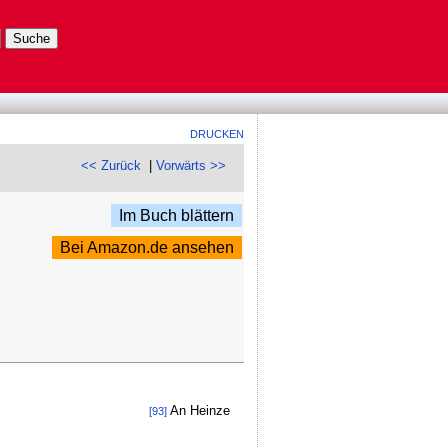
DRUCKEN
<< Zurück
|
Vorwärts >>
Im Buch blättern
Bei Amazon.de ansehen
An Heinze
[93]