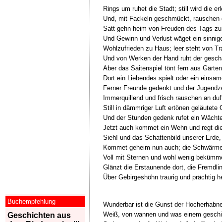
Rings um ruhet die Stadt; still wird die e
Und, mit Fackeln geschmückt, rauschen
Satt gehn heim von Freuden des Tags zu
Und Gewinn und Verlust wäget ein sinnig
Wohlzufrieden zu Haus; leer steht von T
Und von Werken der Hand ruht der geschä
Aber das Saitenspiel tönt fern aus Gärten;
Dort ein Liebendes spielt oder ein einsa
Ferner Freunde gedenkt und der Jugendze
Immerquillend und frisch rauschen an du
Still in dämmriger Luft ertönen geläutete
Und der Stunden gedenk rufet ein Wächter
Jetzt auch kommet ein Wehn und regt die
Sieh! und das Schattenbild unserer Erde,
Kommet geheim nun auch; die Schwärmer
Voll mit Sternen und wohl wenig bekümm
Glänzt die Erstaunende dort, die Fremdli
Über Gebirgeshöhn traurig und prächtig h
Buchempfehlung
Wunderbar ist die Gunst der Hocherhabn
Weiß, von wannen und was einem geschie
Geschichten aus