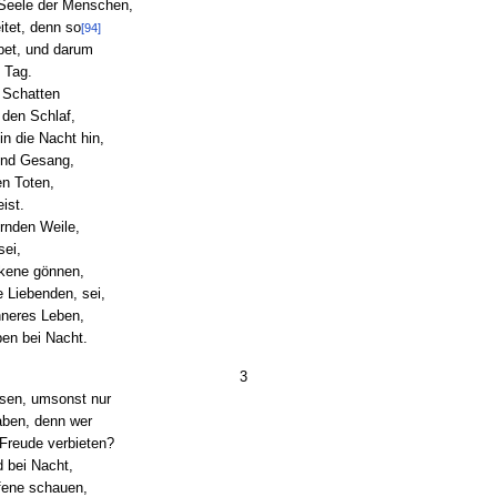
 Seele der Menschen,
itet, denn so
[94]
ebet, und darum
e Tag.
 Schatten
 den Schlaf,
in die Nacht hin,
 und Gesang,
en Toten,
ist.
rnden Weile,
sei,
nkene gönnen,
 Liebenden, sei,
hneres Leben,
ben bei Nacht.
3
sen, umsonst nur
aben, denn wer
Freude verbieten?
d bei Nacht,
fene schauen,