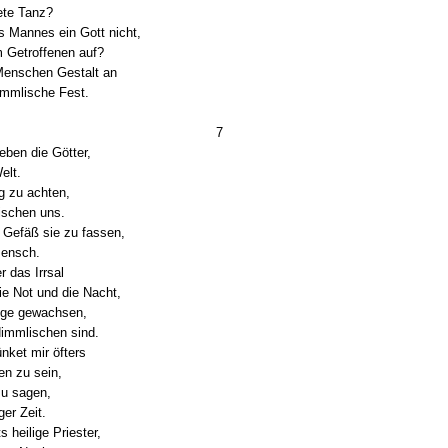
ete Tanz?
s Mannes ein Gott nicht,
m Getroffenen auf?
Menschen Gestalt an
immlische Fest.
7
eben die Götter,
elt.
g zu achten,
ischen uns.
Gefäß sie zu fassen,
Mensch.
 das Irrsal
ie Not und die Nacht,
ege gewachsen,
Himmlischen sind.
ket mir öfters
en zu sein,
zu sagen,
ger Zeit.
 heilige Priester,