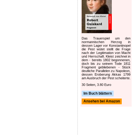
Das Trauerspiel um den
normannischen Herzog in
dessen Lager vor Konstantinopel
die Pest wütet stellt die Frage
nach der Legitimation von Macht
und Herrschaft. Kleist zeichnet in
dem - bereits 1802 begonnenen,
doch bis zu seinem Tode 1811
Fragment gebliebenen - Stück
deutliche Parallelen zu Napoleon,
dessen Eroberung Akkas 1799
am Ausbruch der Pest scheiterte.
30 Seiten, 3.80 Euro
Im Buch blättern
Ansehen bei Amazon