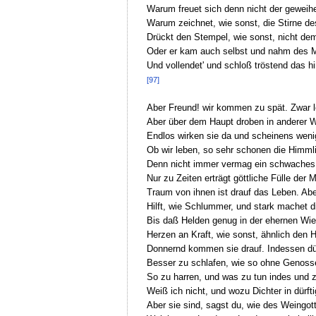
Warum freuet sich denn nicht der geweih
Warum zeichnet, wie sonst, die Stirne de
Drückt den Stempel, wie sonst, nicht de
Oder er kam auch selbst und nahm des 
Und vollendet' und schloß tröstend das h
[97]
Aber Freund! wir kommen zu spät. Zwar l
Aber über dem Haupt droben in anderer W
Endlos wirken sie da und scheinens weni
Ob wir leben, so sehr schonen die Himml
Denn nicht immer vermag ein schwaches 
Nur zu Zeiten erträgt göttliche Fülle der 
Traum von ihnen ist drauf das Leben. Aber
Hilft, wie Schlummer, und stark machet d
Bis daß Helden genug in der ehernen Wi
Herzen an Kraft, wie sonst, ähnlich den 
Donnernd kommen sie drauf. Indessen dün
Besser zu schlafen, wie so ohne Genoss
So zu harren, und was zu tun indes und 
Weiß ich nicht, und wozu Dichter in dürfti
Aber sie sind, sagst du, wie des Weingotts