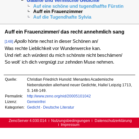
Galante und Vermischte Gedichte
Auf eine schöne und tugendhaffte Fürstin
Auff ein Frauenzimmer
Auf die Tugendhafte Sylvia
Auff ein Frauenzimmer/ das recht annehmlich sang
Apollo
hörte nechst in dieser Schönen an/
[148]
Was rechte Lieblichkeit vor Wunderwercke kan.
Und rief: ach würdest du mich schönste nicht beschämen/
So wolt' ich dich vergnügt zur zehnden Muse nehmen.
Quelle:
Christian Friedrich Hunold: Menantes Academische
Nebenstunden allerhand neuer Gedichte, Halle/ Leipzig 1713,
S. 148-149.
Permalink:
http://www.zeno.org/nid/20005101042
Lizenz:
Gemeinfrei
Kategorien:
Gedicht
·
Deutsche Literatur
ZenoServer 4.030.014
Nutzungsbedingungen
Datenschutzerklärung
Impressum