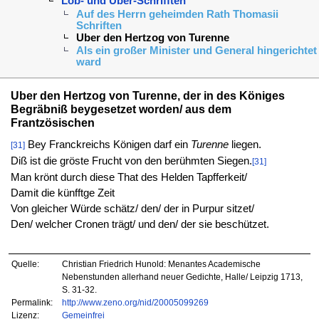
Lob- und Uber-Schrifften
Auf des Herrn geheimden Rath Thomasii
Schriften
Uber den Hertzog von Turenne
Als ein großer Minister und General hingerichtet
ward
Uber den Hertzog von Turenne, der in des Königes
Begräbniß beygesetzet worden/ aus dem
Frantzösischen
Bey Franckreichs Königen darf ein
Turenne
liegen.
[31]
Diß ist die gröste Frucht von den berühmten Siegen.
[31]
Man krönt durch diese That des Helden Tapfferkeit/
Damit die künfftge Zeit
Von gleicher Würde schätz/ den/ der in Purpur sitzet/
Den/ welcher Cronen trägt/ und den/ der sie beschützet.
Quelle:
Christian Friedrich Hunold: Menantes Academische
Nebenstunden allerhand neuer Gedichte, Halle/ Leipzig 1713,
S. 31-32.
Permalink:
http://www.zeno.org/nid/20005099269
Lizenz:
Gemeinfrei