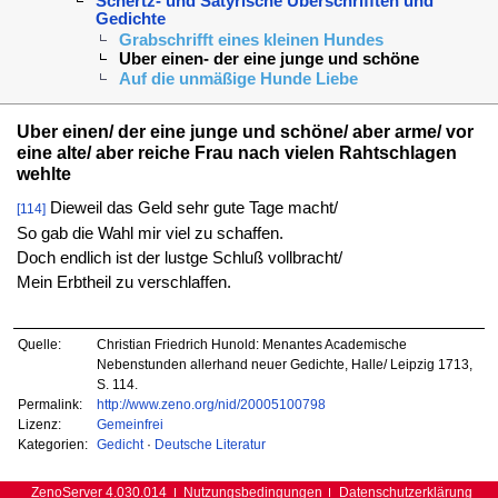
Schertz- und Satyrische Uberschrifften und
Gedichte
Grabschrifft eines kleinen Hundes
Uber einen- der eine junge und schöne
Auf die unmäßige Hunde Liebe
Uber einen/ der eine junge und schöne/ aber arme/ vor
eine alte/ aber reiche Frau nach vielen Rahtschlagen
wehlte
Dieweil das Geld sehr gute Tage macht/
[114]
So gab die Wahl mir viel zu schaffen.
Doch endlich ist der lustge Schluß vollbracht/
Mein Erbtheil zu verschlaffen.
Quelle:
Christian Friedrich Hunold: Menantes Academische
Nebenstunden allerhand neuer Gedichte, Halle/ Leipzig 1713,
S. 114.
Permalink:
http://www.zeno.org/nid/20005100798
Lizenz:
Gemeinfrei
Kategorien:
Gedicht
·
Deutsche Literatur
ZenoServer 4.030.014
Nutzungsbedingungen
Datenschutzerklärung