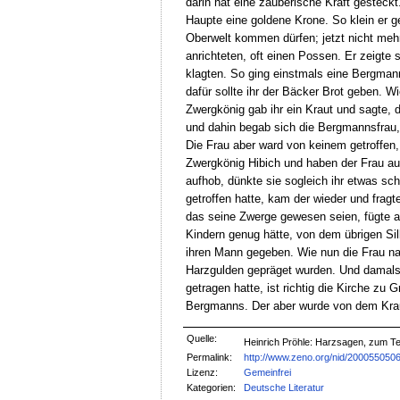
darin hat eine zauberische Kraft gesteckt
Haupte eine goldene Krone. So klein er ge
Oberwelt kommen dürfen; jetzt nicht meh
anrichteten, oft einen Possen. Er zeigte
klagten. So ging einstmals eine Bergman
dafür sollte ihr der Bäcker Brot geben. W
Zwergkönig gab ihr ein Kraut und sagte, 
und dahin begab sich die Bergmannsfrau, 
Die Frau aber ward von keinem getroffen,
Zwergkönig Hibich und haben der Frau aus
aufhob, dünkte sie sogleich ihr etwas sch
getroffen hatte, kam der wieder und fragt
das seine Zwerge gewesen seien, fügte a
Kindern genug hätte, von dem übrigen Silb
ihren Mann gegeben. Wie nun die Frau nac
Harzgulden gepräget wurden. Und damals h
getragen hatte, ist richtig die Kirche z
Bergmanns. Der aber wurde von dem Kraut
Quelle:
Heinrich Pröhle: Harzsagen, zum Te
Permalink:
http://www.zeno.org/nid/200055050
Lizenz:
Gemeinfrei
Kategorien:
Deutsche Literatur