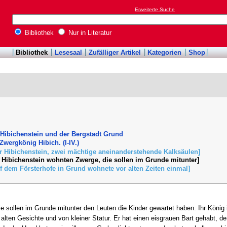
Erweiterte Suche
Bibliothek
Nur in Literatur
Bibliothek
Lesesaal
Zufälliger Artikel
Kategorien
Shop
Hibichenstein und der Bergstadt Grund
Zwergkönig Hibich. (I-IV.)
er Hibichenstein, zwei mächtige aneinanderstehende Kalksäulen]
m Hibichenstein wohnten Zwerge, die sollen im Grunde mitunter]
uf dem Försterhofe in Grund wohnete vor alten Zeiten einmal]
 sollen im Grunde mitunter den Leuten die Kinder gewartet haben. Ihr König 
alten Gesichte und von kleiner Statur. Er hat einen eisgrauen Bart gehabt, de