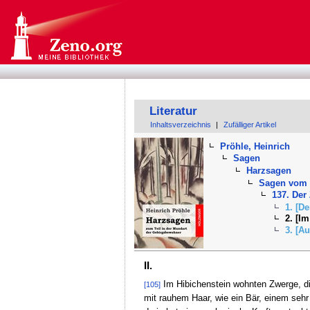
Literatur
Inhaltsverzeichnis
|
Zufälliger Artikel
Pröhle, Heinrich
Sagen
Harzsagen
Sagen vom 
137. Der 
1. [D
2. [I
3. [A
II.
Im Hibichenstein wohnten Zwerge, die
[105]
mit rauhem Haar, wie ein Bär, einem sehr 