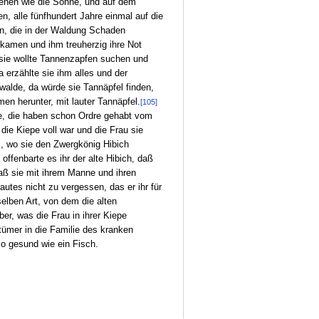
hienen wie die Sonne, und auf dem
n, alle fünfhundert Jahre einmal auf die
en, die in der Waldung Schaden
 kamen und ihm treuherzig ihre Not
 sie wollte Tannenzapfen suchen und
a erzählte sie ihm alles und der
walde, da würde sie Tannäpfel finden,
en herunter, mit lauter Tannäpfel.
[105]
ge, die haben schon Ordre gehabt vom
die Kiepe voll war und die Frau sie
am, wo sie den Zwergkönig Hibich
offenbarte es ihr der alte Hibich, daß
aß sie mit ihrem Manne und ihren
autes nicht zu vergessen, das er ihr für
elben Art, von dem die alten
er, was die Frau in ihrer Kiepe
tümer in die Familie des kranken
o gesund wie ein Fisch.