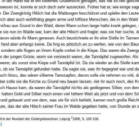
. In der Hand hat er ein silbernes Grubenlicht getragen, das hat so hell gesc
wesen ist, konnte er sich doch sehr ausrecken. Früher hat er, wie einige sage
r. Der Zwergkönig Hibich hat die Waldungen beschützet und spielte den Leut
 sich aber auch wohlthätig gegen arme und hilflose Menschen, die in den Wald
nsfrau aus Grund in den Wald, deren Mann schon lange hatte krank gelegen,
ie sie nun im Walde war, kam der alte Hibich und fragte: was sie hier suche, d
davon würde ihr Mann genesen. Auch bezeichnete er ihr eine Stelle im Tannen
fand aber anfangs keine. Da fing es plötzlich an zu werfen, wie von den Bäum
 sondern alle flogen an ihrem Kopfe vorbei in die Kiepe. Das waren die Zwer
 der jungen Grüne, worin sie versteckt waren, die Tannäpfel zugeworfen. Als 
werer, als sonst eine Kiepe voll Tannäpfel ist. Da sie wieder an die Stelle k
e, ob sie Tannäpfel gefunden habe. Da sagte sie, was ihr begegnet war und da 
uch hinzu, das wären silberne Tannzapfen, davon solle sie nehmen so viel, d
er solle sie die Kirche zu Grund neu bauen lassen, riet ihr auch noch, des Kr
h Hause kam, da waren die Tannäpfel nichts als gediegenes Silber, von ders
atten Gold und Silber noch einen viel höhern Wert als jetzt und von dem Silb
u Grund gebauet und von dem, was sie für sich behielt, kamen noch große Reich
e, das der alte Hibich seiner Frau im Walde gegeben hatte, von Stunde an s
2
il in der Mundart der Gebirgsbewohner. Leipzig
1886, S. 105-106.
62