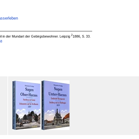
asserleben
2
il in der Mundart der Gebirgsbewohner. Leipzig
1886, S. 33.
58