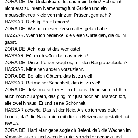
ZORAIDE. Die Undankbare! Ist das mein Lohn? Hab ich ihr
nicht erst zu ihrem Namenstag fünf Gulden und ein
mousselinenes Kleid von mir zum Präsent gemacht?
HASSAR. Richtig. Es ist enorm!
ZORAIDE. Was ich dieser Person alles getan habe –
HASSAR. Wenn ich bedenke, die vielen Ohrfeigen, die du ihr
gabst.
ZORAIDE. Ach, das ist das wenigste!
HASSAR. Für mich wäre das das meiste!
ZORAIDE. Diese Person wagt es, mir den Rang abzulaufen?
HASSAR. Mir einen andern vorzuziehn.
ZORAIDE. Bei allen Göttern, das ist zu viel!
HASSAR. Bei meiner Schönheit, das ist zu viel!
ZORAIDE. Jetzt marschier Er mir hinaus. Denn sich mit Ihm
auch noch zu ärgern, das ging' mir just noch ab. Marsch fort,
alle zwei hinaus, Er und seine Schönheit.
HASSAR
beiseite.
Das ist der Neid. Als ob ich was dafür
könnte, daß die Natur mich mit diesen Reizen ausgestattet hat.
Will ab.
ZORAIDE. Halt! Man gebe sogleich Befehl, daß die Wachen im
Vorsaale lauern, und wenn ich rufe, so wird er gepackt und