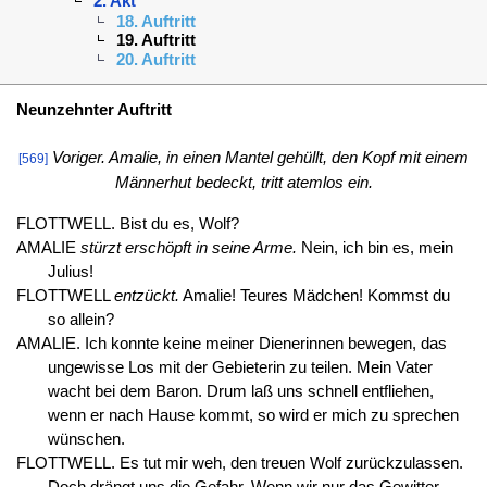
2. Akt
18. Auftritt
19. Auftritt
20. Auftritt
Neunzehnter Auftritt
Voriger. Amalie, in einen Mantel gehüllt, den Kopf mit einem
[569]
Männerhut bedeckt, tritt atemlos ein.
FLOTTWELL. Bist du es, Wolf?
AMALIE
stürzt erschöpft in seine Arme.
Nein, ich bin es, mein
Julius!
FLOTTWELL
entzückt.
Amalie! Teures Mädchen! Kommst du
so allein?
AMALIE. Ich konnte keine meiner Dienerinnen bewegen, das
ungewisse Los mit der Gebieterin zu teilen. Mein Vater
wacht bei dem Baron. Drum laß uns schnell entfliehen,
wenn er nach Hause kommt, so wird er mich zu sprechen
wünschen.
FLOTTWELL. Es tut mir weh, den treuen Wolf zurückzulassen.
Doch drängt uns die Gefahr. Wenn wir nur das Gewitter