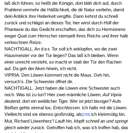
laß dich führen, so heißt die Königin, dort bläh dich auf, durch
Prahlerei vermehr die Häßlichkeit, die dir Natur verliehn, damit
dein Anblick ihre Heiterkeit vergifte. Dann kehrst du schnell
zurück und schlägst an dieses Tor, hier wirst durch Hülf der
Phantasie du das Gedicht erschaffen, das dich zu Hermionens
ewger Qual zum Herrscher stempelt ihres Reichs und ihrer halb
verloschnen Reize.
NACHTIGALL. An
das
Tor soll ich anklopfen, wo die zwei
Hausmeister vor der Tür liegen? Das laß ich bleiben. Wenn
einer unrecht versteht, so macht er statt der Tür den Rachen
auf. Da geh der Aken hinein, ich nicht.
VIPRIA. Den Löwen kümmert nicht die Maus. Geh hin,
versuch's. Die Schwester öffnet dir.
NACHTIGALL. Jetzt haben die Löwen eine Schwester auch
noch. Was ist zu tun? Hier zwei männliche Löwen,
Auf Vipria
deutend.
dort ein weiblicher Tiger. Wer ist jetzt bissiger? Aufs
Beißen gehts einmal los.
Entschlossen.
Ich halts mit die Löwen.
Vielleicht sind sie ebenso großmütig, als
ich kleinmütig bin.
[239]
Mut, Richard Löwenherz'!
Lauft hin, klopft schnell an und springt
gleich wieder zurück.
Getroffen hab ich, was ich troffen hab, das