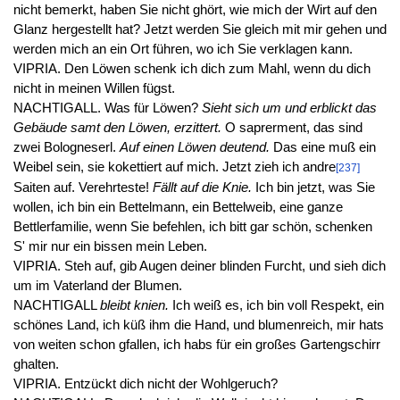
nicht bemerkt, haben Sie nicht ghört, wie mich der Wirt auf den
Glanz hergestellt hat? Jetzt werden Sie gleich mit mir gehen und
werden mich an ein Ort führen, wo ich Sie verklagen kann.
VIPRIA. Den Löwen schenk ich dich zum Mahl, wenn du dich
nicht in meinen Willen fügst.
NACHTIGALL. Was für Löwen?
Sieht sich um und erblickt das
Gebäude samt den Löwen, erzittert.
O saprerment, das sind
zwei Bologneserl.
Auf einen Löwen deutend.
Das eine muß ein
Weibel sein, sie kokettiert auf mich. Jetzt zieh ich andre
[237]
Saiten auf. Verehrteste!
Fällt auf die Knie.
Ich bin jetzt, was Sie
wollen, ich bin ein Bettelmann, ein Bettelweib, eine ganze
Bettlerfamilie, wenn Sie befehlen, ich bitt gar schön, schenken
S' mir nur ein bissen mein Leben.
VIPRIA. Steh auf, gib Augen deiner blinden Furcht, und sieh dich
um im Vaterland der Blumen.
NACHTIGALL
bleibt knien.
Ich weiß es, ich bin voll Respekt, ein
schönes Land, ich küß ihm die Hand, und blumenreich, mir hats
von weiten schon gfallen, ich habs für ein großes Gartengschirr
ghalten.
VIPRIA. Entzückt dich nicht der Wohlgeruch?