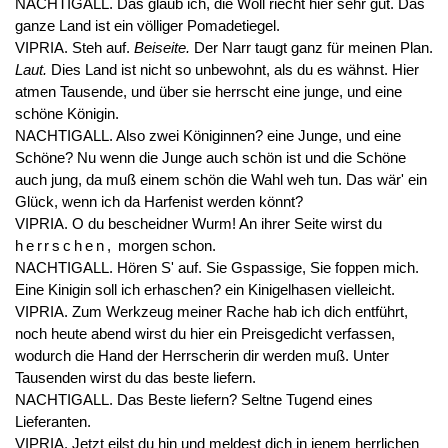
NACHTIGALL. Das glaub ich, die Woll riecht hier sehr gut. Das
ganze Land ist ein völliger Pomadetiegel.
VIPRIA. Steh auf.
Beiseite.
Der Narr taugt ganz für meinen Plan.
Laut.
Dies Land ist nicht so unbewohnt, als du es wähnst. Hier
atmen Tausende, und über sie herrscht eine junge, und eine
schöne Königin.
NACHTIGALL. Also zwei Königinnen? eine Junge, und eine
Schöne? Nu wenn die Junge auch schön ist und die Schöne
auch jung, da muß einem schön die Wahl weh tun. Das wär' ein
Glück, wenn ich da Harfenist werden könnt?
VIPRIA. O du bescheidner Wurm! An ihrer Seite wirst du
herrschen,
morgen schon.
NACHTIGALL. Hören S' auf. Sie Gspassige, Sie foppen mich.
Eine Kinigin soll ich erhaschen? ein Kinigelhasen vielleicht.
VIPRIA. Zum Werkzeug meiner Rache hab ich dich entführt,
noch heute abend wirst du hier ein Preisgedicht verfassen,
wodurch die Hand der Herrscherin dir werden muß. Unter
Tausenden wirst du das beste liefern.
NACHTIGALL. Das Beste liefern? Seltne Tugend eines
Lieferanten.
VIPRIA. Jetzt eilst du hin und meldest dich in jenem herrlichen