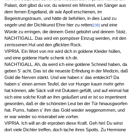
Palast, dort gibst du vor, du wärest ein Minstrel, ein Sänger aus
dem fernen Engelland, dir wär Apoll erschienen, im
Begeistrungstraum, und hätte dir befohlen, in dies Land zu
segeln und der Dichtkunst Ehre hier zu retten
und eine
[238]
Würde zu erringen, die deinem Geist gebührt und deinem Stolz.
NACHTIGALL. Das wird ein pompöser Einzug werden, mit den
zerrissenen Hut und den gflickten Rock.
VIPRIA. Ein Wort von mir wird dich in goldene Kleider hüllen,
und eine goldene Harfe schenk ich dir.
NACHTIGALL. Ah, da werd ich eine goldene Schneid haben, da
geben S' acht. Das ist die neueste Erfindung in der Medizin, daß
Gold die Nerven stärkt. Und wie haben s' das entdeckt? Da
haben s' einen armen Teufel, der vor Hunger kaum mehr gehn
hat können, alle Säck voll mit Dukaten gefüllt, und auf einmal hat
sich eine solche Kraft an ihm geäußert und er ist so impertinent
geworden, daß er die schönsten Leut bei der Tür hinausgworfen
hat. Pums, haben s' ihm das Gold wieder weggenommen, und
er war wieder so miserabel wie vorher.
VIPRIA. Ich will an dir erproben diese Kraft. Geh hin! Du wirst
dort viele Dichter treffen, doch lache ihres Spotts. Zu Hermione